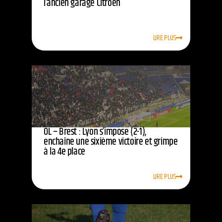
l’ancien garage Citroën
LIRE PLUS
OL – Brest : Lyon s’impose (2-1),
enchaîne une sixième victoire et grimpe
à la 4e place
LIRE PLUS