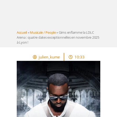
Accueil
»
Musicale / People
»
Gims enflamme la LDLC
Arena : quatre dates exceptionnelles en novembre 2025
à Lyon !
julien_kume
10:33