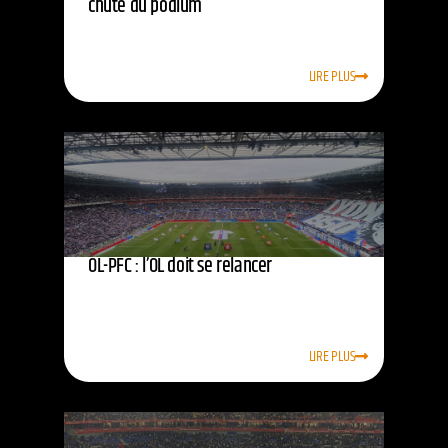
chute du podium
LIRE PLUS
OL-PFC : l’OL doit se relancer
LIRE PLUS