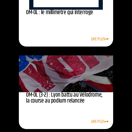
OM-OL : le millimètre qui interroge
LIRE PLUS
OM-OL (3-2) : Lyon battu au Vélodrome,
la course au podium relancée
LIRE PLUS