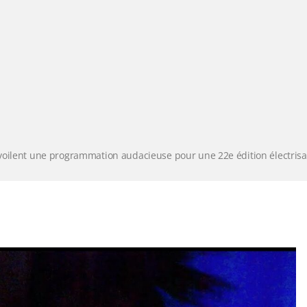
voilent une programmation audacieuse pour une 22e édition électrisan