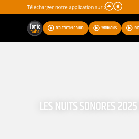
Télécharger notre application sur :
ÉCOUTER TONIC RADIO
WEBRADIOS
PO
LES NUITS SONORES 202