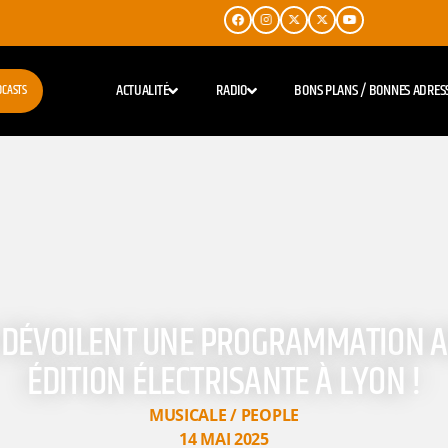
ACTUALITÉ
RADIO
BONS PLANS / BONNES ADRES
DCASTS
5 DÉVOILENT UNE PROGRAMMATION A
ÉDITION ÉLECTRISANTE À LYON !
MUSICALE / PEOPLE
14 MAI 2025