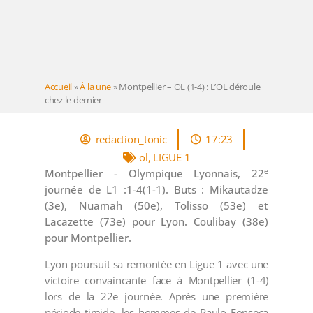
Accueil
»
À la une
»
Montpellier – OL (1-4) : L’OL déroule
chez le dernier
redaction_tonic
17:23
ol
,
LIGUE 1
e
Montpellier - Olympique Lyonnais,
22
journée de L1
:1-4(1-1). Buts : Mikautadze
(3e), Nuamah (50e), Tolisso (53e) et
Lacazette (73e) pour Lyon. Coulibay (38e)
pour Montpellier.
Lyon poursuit sa remontée en Ligue 1 avec une
victoire convaincante face à Montpellier (1-4)
lors de la 22e journée. Après une première
période timide, les hommes de Paulo Fonseca