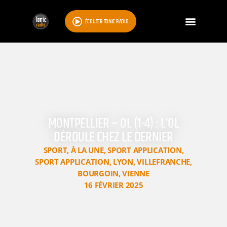
ÉCOUTER TONIC RADIO
MONTPELLIER – OL (1-4) : L’OL
DÉROULE CHEZ LE DERNIER
SPORT
,
À LA UNE
,
SPORT APPLICATION
,
SPORT APPLICATION
,
LYON
,
VILLEFRANCHE
,
BOURGOIN
,
VIENNE
16 FÉVRIER 2025