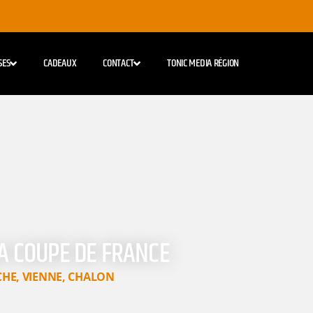
SES
CADEAUX
CONTACT
TONIC MEDIA RÉGION
LA COUPE DE FRANCE
CHE
,
VIENNE
,
CHALON