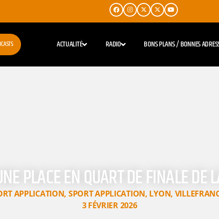
ACTUALITÉ
RADIO
BONS PLANS / BONNES ADRES
DCASTS
 UNE PLACE EN QUART DE FINALE DE 
ORT APPLICATION
,
SPORT APPLICATION
,
LYON
,
VILLEFRAN
3 FÉVRIER 2026