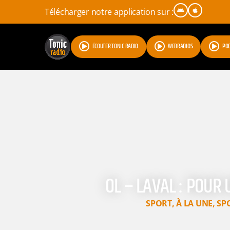
Télécharger notre application sur :
ÉCOUTER TONIC RADIO
WEBRADIOS
PO
OL – LAVAL : POUR
SPORT
,
À LA UNE
,
SP