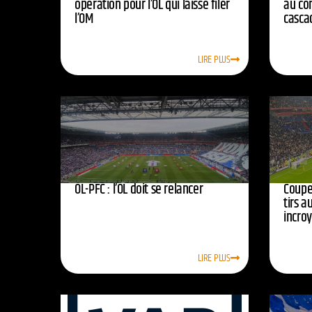
opération pour l’OL qui laisse filer
au co
l’OM
casca
LIRE PLUS
OL-PFC : l’OL doit se relancer
Coupe 
tirs a
incro
LIRE PLUS