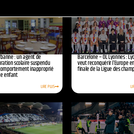
urbanne : un agent de
Barcelone – OL Lyonnes : Ly
uration scolaire suspendu
veut reconquérir l’Europe e
comportement inapproprié
finale de la Ligue des cham
ne enfant
LIRE PLUS
LI