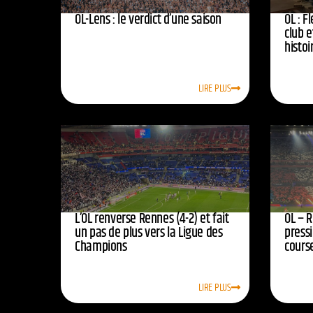
OL-Lens : le verdict d’une saison
OL : F
club e
histoi
LIRE PLUS
L’OL renverse Rennes (4-2) et fait
OL – R
un pas de plus vers la Ligue des
press
Champions
course
LIRE PLUS