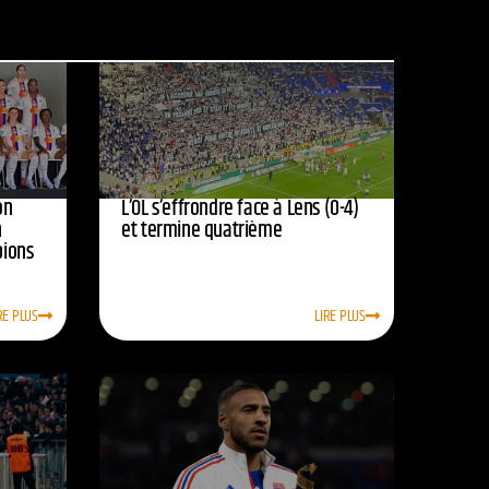
on
L’OL s’effrondre face à Lens (0-4)
n
et termine quatrième
pions
RE PLUS
LIRE PLUS