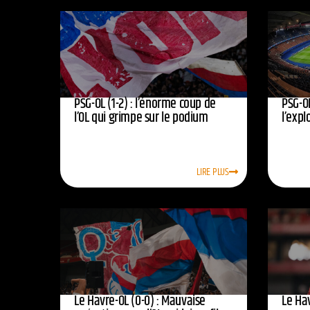
PSG-OL (1-2) : l’énorme coup de
PSG-OL
l’OL qui grimpe sur le podium
l’expl
LIRE PLUS
Le Havre-OL (0-0) : Mauvaise
Le Hav