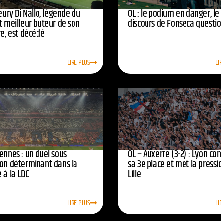
leury Di Nallo, légende du
OL : le podium en danger, le
t meilleur buteur de son
discours de Fonseca questi
re, est décédé
LIRE PLUS
LI
ennes : un duel sous
OL – Auxerre (3-2) : Lyon co
ion déterminant dans la
sa 3e place et met la pressi
 à la LDC
Lille
LIRE PLUS
LI