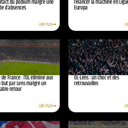
ntact du podium malgré une
relancer la machine en Ligu
de d’absences
Europa
LIRE PLUS
LI
de France : l’OL éliminé aux
OL-Lens : un choc et des
u but par Lens malgré un
retrouvailles
yable retour
LIRE PLUS
LI