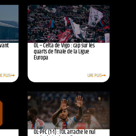
avant
OL – Celta de Vigo : cap sur les
quarts de finale de la Ligue
Europa
RE PLUS
LIRE PLUS
OL-PFC (1-1) : l’OL arrache le nul