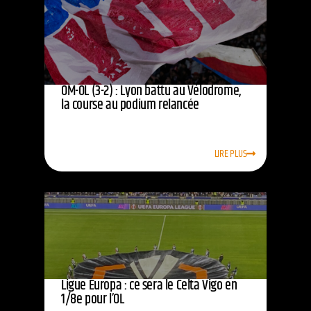
OM-OL (3-2) : Lyon battu au Vélodrome,
la course au podium relancée
LIRE PLUS
Ligue Europa : ce sera le Celta Vigo en
1/8e pour l’OL