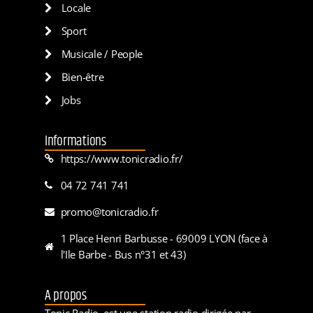
Locale
Sport
Musicale / People
Bien-être
Jobs
Informations
https://www.tonicradio.fr/
04 72 741 741
promo@tonicradio.fr
1 Place Henri Barbusse - 69009 LYON (face à
l'Ile Barbe - Bus n°31 et 43)
A propos
Tonic Radio, est une station radio dirigée par