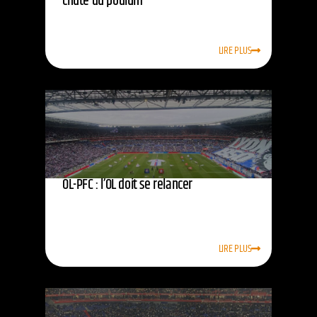
chute du podium
LIRE PLUS
OL-PFC : l’OL doit se relancer
LIRE PLUS