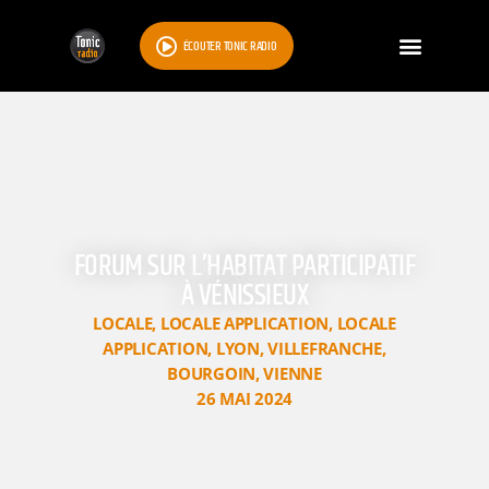
ÉCOUTER TONIC RADIO
FORUM SUR L’HABITAT PARTICIPATIF
À VÉNISSIEUX
LOCALE
,
LOCALE APPLICATION
,
LOCALE
APPLICATION
,
LYON
,
VILLEFRANCHE
,
BOURGOIN
,
VIENNE
26 MAI 2024