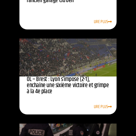
l’ancien garage Citroën
LIRE PLUS
OL – Brest : Lyon s’impose (2-1),
enchaîne une sixième victoire et grimpe
à la 4e place
LIRE PLUS