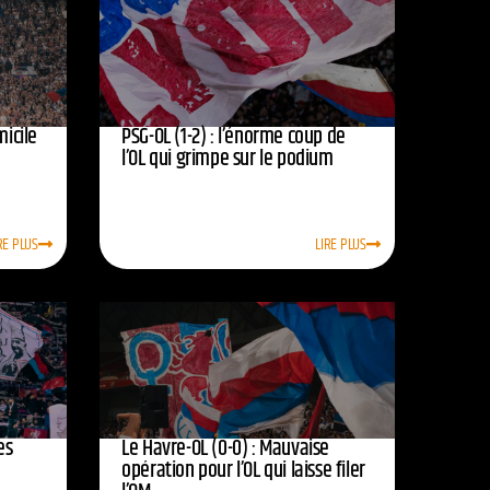
micile
PSG-OL (1-2) : l’énorme coup de
l’OL qui grimpe sur le podium
RE PLUS
LIRE PLUS
es
Le Havre-OL (0-0) : Mauvaise
opération pour l’OL qui laisse filer