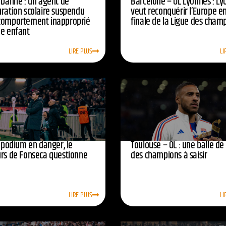
urbanne : un agent de
Barcelone – OL Lyonnes : Ly
uration scolaire suspendu
veut reconquérir l’Europe e
comportement inapproprié
finale de la Ligue des cham
ne enfant
LIRE PLUS
LI
e podium en danger, le
Toulouse – OL : une balle de
urs de Fonseca questionne
des champions à saisir
LIRE PLUS
LI