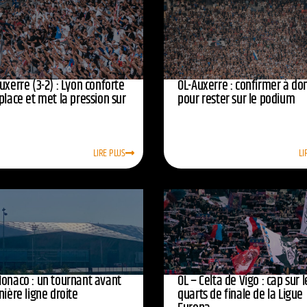
uxerre (3-2) : Lyon conforte
OL-Auxerre : confirmer à do
place et met la pression sur
pour rester sur le podium
LIRE PLUS
LI
Monaco : un tournant avant
OL – Celta de Vigo : cap sur l
nière ligne droite
quarts de finale de la Ligue