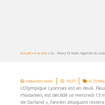
Accueil
»
À la une
»
OL : Fleury Di Nallo, légende du clu
redaction_tonic
10:27
ol
,
DI NA
L’Olympique Lyonnais est en deuil. Fleur
rhodanien, est décédé ce mercredi 13 ma
de Gerland », l’ancien attaquant restera