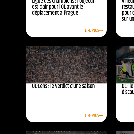
Ligue des champions : l’objectif
Ville
est clair pour l’OL avant le
resta
déplacement à Prague
pour 
sur u
LIRE PLUS
OL-Lens : le verdict d’une saison
OL : l
disco
LIRE PLUS