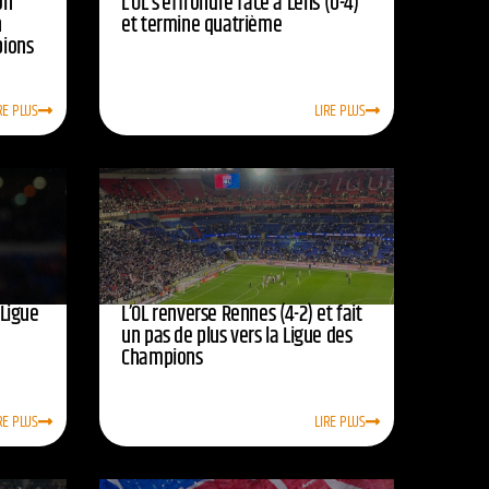
on
L’OL s’effrondre face à Lens (0-4)
n
et termine quatrième
pions
RE PLUS
LIRE PLUS
 Ligue
L’OL renverse Rennes (4-2) et fait
un pas de plus vers la Ligue des
Champions
RE PLUS
LIRE PLUS