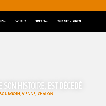
SES
CADEAUX
CONTACT
TONIC MEDIA RÉGION
E SON HISTOIRE, EST DÉCÉDÉ
BOURGOIN
,
VIENNE
,
CHALON