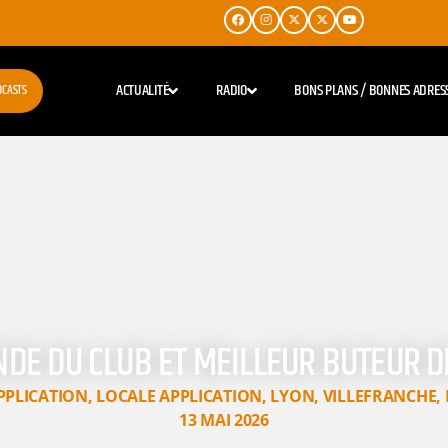
ACTUALITÉ
RADIO
BONS PLANS / BONNES ADRES
DCASTS
ENDE DU CLUB ET MEILLEUR BUTEUR D
PPLICATION
,
LOCALE APPLICATION
,
LYON
,
VILLEFRANCHE
,
13 MAI 2026