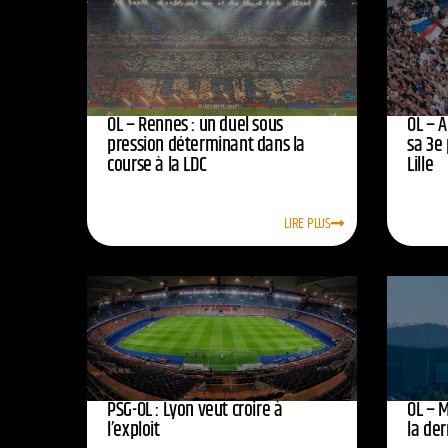
OL – Rennes : un duel sous
OL – A
pression déterminant dans la
sa 3e 
course à la LDC
Lille
LIRE PLUS
PSG-OL : Lyon veut croire à
OL – 
l’exploit
la der