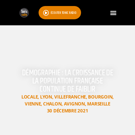
ÉCOUTER TONIC RADIO
DÉMOGRAPHIE : LA CROISSANCE DE
LA POPULATION FRANÇAISE
CONTINUE DE FAIBLIR
LOCALE
,
LYON
,
VILLEFRANCHE
,
BOURGOIN
,
VIENNE
,
CHALON
,
AVIGNON
,
MARSEILLE
30 DÉCEMBRE 2021