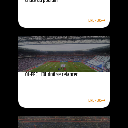
chute du podium
LIRE PLUS
OL-PFC : l’OL doit se relancer
LIRE PLUS