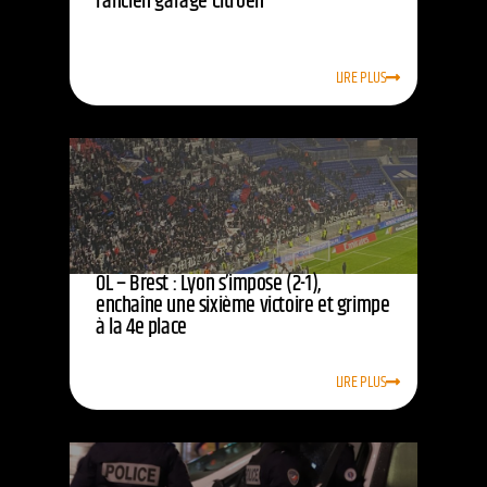
l’ancien garage Citroën
LIRE PLUS
OL – Brest : Lyon s’impose (2-1),
enchaîne une sixième victoire et grimpe
à la 4e place
LIRE PLUS