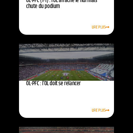
OL-PFC (1-1) : l’OL arrache le nul mais
chute du podium
LIRE PLUS
OL-PFC : l’OL doit se relancer
LIRE PLUS