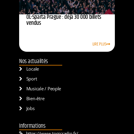
OL-Sparta Prague : déjà 30 000 billets
vendus
LIRE PLUS
Nos actualités
Locale
Sport
Musicale / People
Bien-être
Jobs
Informations
https://www.tonicradio.fr/