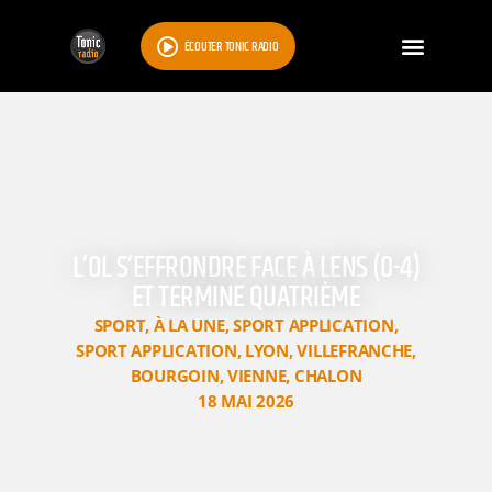
ÉCOUTER TONIC RADIO
L’OL S’EFFRONDRE FACE À LENS (0-4)
ET TERMINE QUATRIÈME
SPORT
,
À LA UNE
,
SPORT APPLICATION
,
SPORT APPLICATION
,
LYON
,
VILLEFRANCHE
,
BOURGOIN
,
VIENNE
,
CHALON
18 MAI 2026