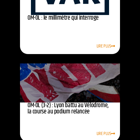
OM-OL : le millimètre qui interroge
LIRE PLUS
OM-OL (3-2) : Lyon battu au Vélodrome,
la course au podium relancée
LIRE PLUS