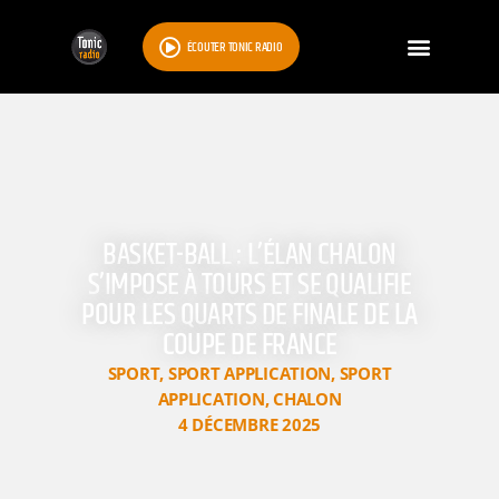
ÉCOUTER TONIC RADIO
BASKET-BALL : L’ÉLAN CHALON
S’IMPOSE À TOURS ET SE QUALIFIE
POUR LES QUARTS DE FINALE DE LA
COUPE DE FRANCE
SPORT
,
SPORT APPLICATION
,
SPORT
APPLICATION
,
CHALON
4 DÉCEMBRE 2025