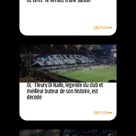
OL-Lens : le verdict d’une saison
LIRE PLUS
OL : Fleury Di Nallo, légende du club et
meilleur buteur de son histoire, est
décédé
LIRE PLUS