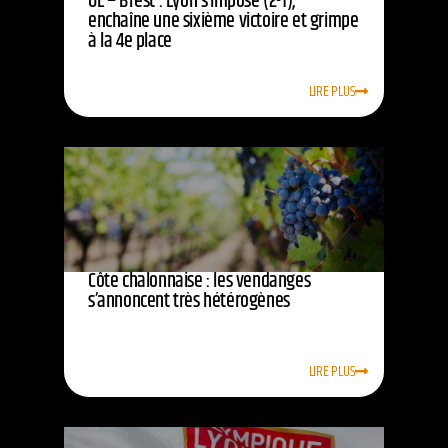
OL – Brest : Lyon s’impose (2-1),
enchaîne une sixième victoire et grimpe
à la 4e place
LIRE PLUS
Côte chalonnaise : les vendanges
s’annoncent très hétérogènes
LIRE PLUS