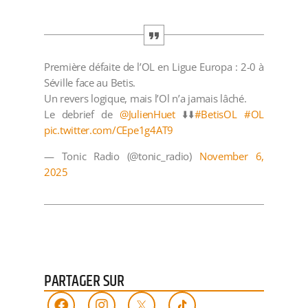
Première défaite de l’OL en Ligue Europa : 2-0 à
Séville face au Betis.
Un revers logique, mais l’Ol n’a jamais lâché.
Le debrief de
@JulienHuet
⬇️⬇️
#BetisOL
#OL
pic.twitter.com/CEpe1g4AT9
— Tonic Radio (@tonic_radio)
November 6,
2025
PARTAGER SUR