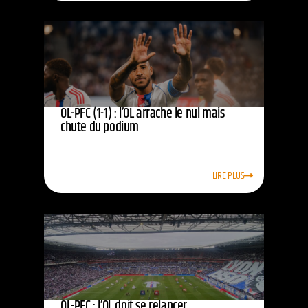
OL-PFC (1-1) : l’OL arrache le nul mais
chute du podium
LIRE PLUS
OL-PFC : l’OL doit se relancer