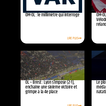
OM-OL : le millimètre qui interroge
OM-OL 
Vélod
relan
LIRE PLUS
OL – Brest : Lyon s’impose (2-1),
Le pl
enchaîne une sixième victoire et
médail
grimpe à la 4e place
natat
LIRE PLUS