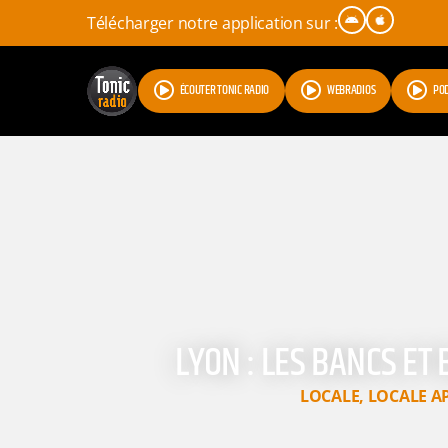
Télécharger notre application sur :
ÉCOUTER TONIC RADIO
WEBRADIOS
PO
LYON : LES BANCS ET
LOCALE
,
LOCALE A