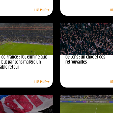
LIRE PLUS
LI
de France : l’OL éliminé aux
OL-Lens : un choc et des
u but par Lens malgré un
retrouvailles
yable retour
LIRE PLUS
LI