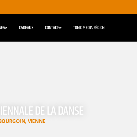
SES
CADEAUX
CONTACT
TONIC MEDIA RÉGION
BIENNALE DE LA DANSE
BOURGOIN
,
VIENNE