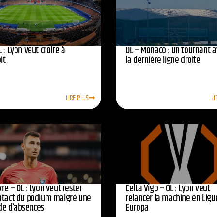
 : Lyon veut croire à
OL – Monaco : un tournant 
oit
la dernière ligne droite
LIRE PLUS
LI
re – OL : Lyon veut rester
Celta Vigo – OL : Lyon veut
ntact du podium malgré une
relancer la machine en Ligu
de d’absences
Europa