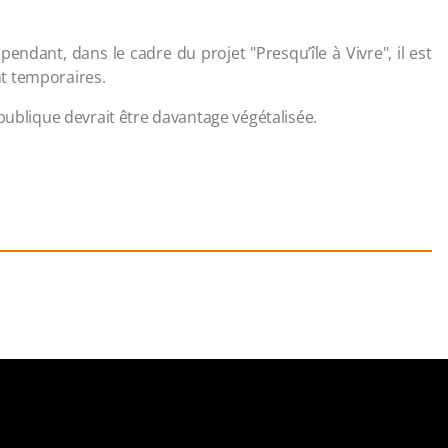
pendant, dans le cadre du projet "Presqu’île à Vivre", il est
t temporaires.
publique devrait être davantage végétalisée.