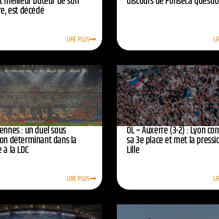
t meilleur buteur de son
discours de Fonseca questi
re, est décédé
LIRE PLUS
LI
ennes : un duel sous
OL – Auxerre (3-2) : Lyon co
ion déterminant dans la
sa 3e place et met la pressi
 à la LDC
Lille
LIRE PLUS
LI