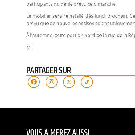
participants du défilé prévu ce dimanche.
Le mobilier sera réinstallé dès lundi prochain. Ce
prévu que de nouvelles assises soient uniquemen
À l’automne, cette portion nord de la rue de la Ré
M.L
PARTAGER SUR
VOUS AIMEREZ AUSSI