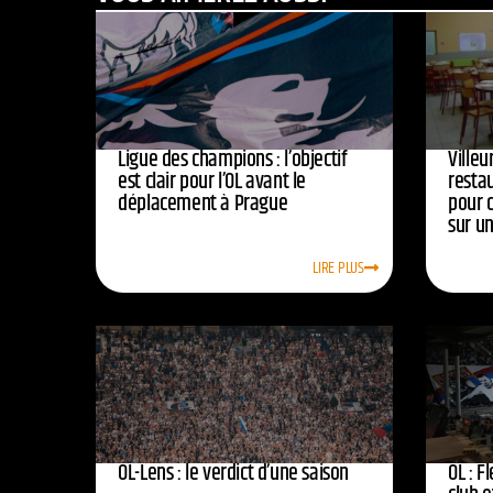
Ligue des champions : l’objectif
Ville
est clair pour l’OL avant le
resta
déplacement à Prague
pour 
sur u
LIRE PLUS
OL-Lens : le verdict d’une saison
OL : F