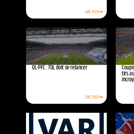
LIRE PLUS
OL-PFC : l’OL doit se relancer
Coupe 
tirs a
incro
LIRE PLUS