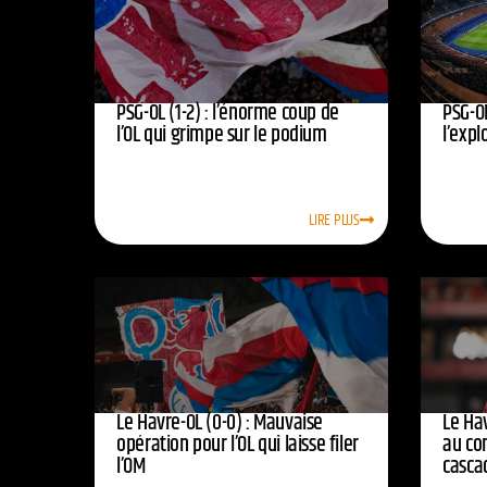
PSG-OL (1-2) : l’énorme coup de
PSG-OL
l’OL qui grimpe sur le podium
l’expl
LIRE PLUS
Le Havre-OL (0-0) : Mauvaise
Le Hav
opération pour l’OL qui laisse filer
au co
l’OM
casca