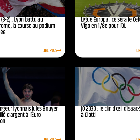
(3-2) : Lyon battu au
Ligue Europa : ce sera le Cel
rome, la course au podium
Vigo en 1/8e pour l’OL
cée
LIRE PLUS
LI
ongeur lyonnais Jules Bouyer
JO 2030 : le clin d’œil d’Isaac-
lé d’argent à l’Euro
à Ciotti
ion
LIRE PLUS
LI