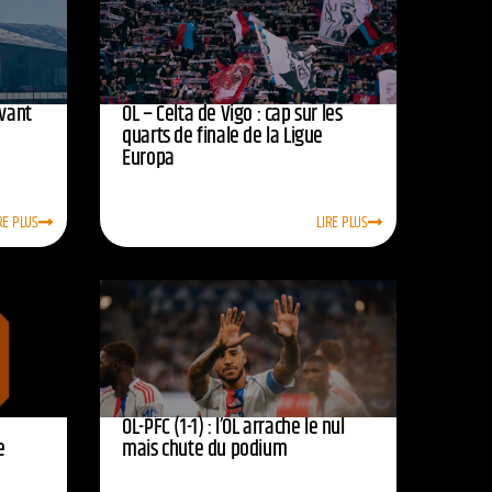
avant
OL – Celta de Vigo : cap sur les
quarts de finale de la Ligue
Europa
RE PLUS
LIRE PLUS
OL-PFC (1-1) : l’OL arrache le nul
e
mais chute du podium