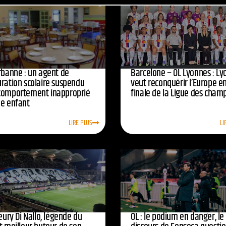
urbanne : un agent de
Barcelone – OL Lyonnes : Ly
uration scolaire suspendu
veut reconquérir l’Europe e
comportement inapproprié
finale de la Ligue des cham
ne enfant
LIRE PLUS
LI
leury Di Nallo, légende du
OL : le podium en danger, le