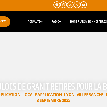
ACTUALITÉ
RADIO
BONS PLANS / BONNES ADRES
DCASTS
 BLOCS DE GRANIT RETIRÉS POUR LA 
PPLICATION
,
LOCALE APPLICATION
,
LYON
,
VILLEFRANCHE
,
3 SEPTEMBRE 2025