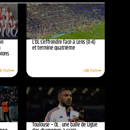
on
L’OL s’effrondre face à Lens (0-4)
n
et termine quatrième
pions
RE PLUS
LIRE PLUS
Toulouse – OL : une balle de Ligue