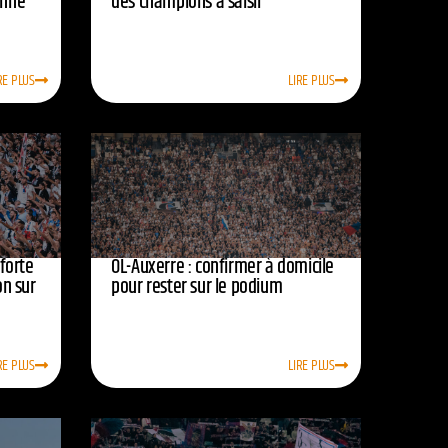
onne
des champions à saisir
RE PLUS
LIRE PLUS
nforte
OL-Auxerre : confirmer à domicile
on sur
pour rester sur le podium
RE PLUS
LIRE PLUS