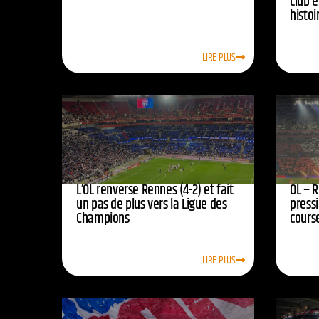
club e
histoi
LIRE PLUS
L’OL renverse Rennes (4-2) et fait
OL – R
un pas de plus vers la Ligue des
press
Champions
course
LIRE PLUS