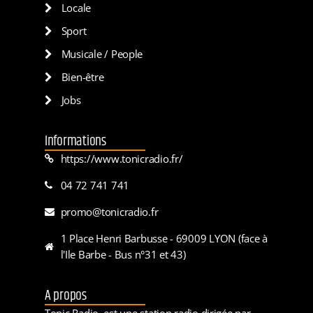
Locale
Sport
Musicale / People
Bien-être
Jobs
Informations
https://www.tonicradio.fr/
04 72 741 741
promo@tonicradio.fr
1 Place Henri Barbusse - 69009 LYON (face à
l'Ile Barbe - Bus n°31 et 43)
A propos
Tonic Radio, est une station radio dirigée par