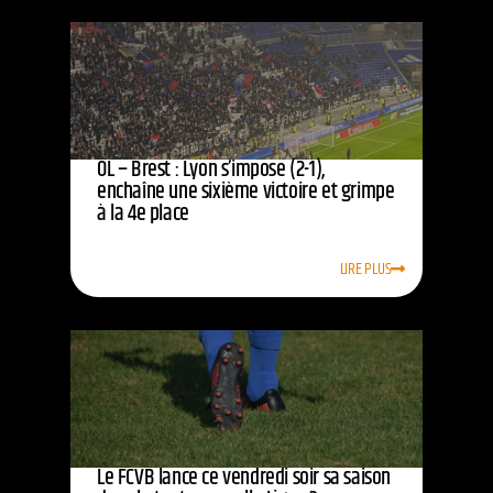
OL – Brest : Lyon s’impose (2-1),
enchaîne une sixième victoire et grimpe
à la 4e place
LIRE PLUS
Le FCVB lance ce vendredi soir sa saison