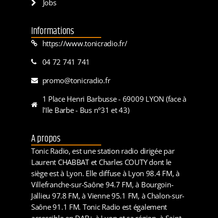
Jobs
Informations
https://www.tonicradio.fr/
04 72 741 741
promo@tonicradio.fr
1 Place Henri Barbusse - 69009 LYON (face à
l'Ile Barbe - Bus n°31 et 43)
A propos
Tonic Radio, est une station radio dirigée par
Laurent CHABBAT et Charles COUTY dont le
siège est à Lyon. Elle diffuse à Lyon 98.4 FM, à
Villefranche-sur-Saône 94.7 FM, à Bourgoin-
Jallieu 97.8 FM, à Vienne 95.1 FM, à Chalon-sur-
Saône 91.1 FM. Tonic Radio est également
accessible en DAB+ à Lyon et sa région, à Saint-