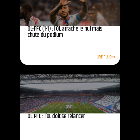
OL-PFC (1-1) : l’OL arrache le nul mais
chute du podium
LIRE PLUS
OL-PFC : l’OL doit se relancer