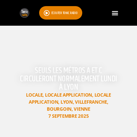
ÉCOUTER TONIC RADIO
SEULS LES MÉTROS A ET C
CIRCULERONT NORMALEMENT LUNDI
À LYON
LOCALE
,
LOCALE APPLICATION
,
LOCALE
APPLICATION
,
LYON
,
VILLEFRANCHE
,
BOURGOIN
,
VIENNE
7 SEPTEMBRE 2025