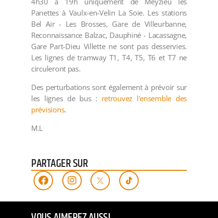
4h30 à 19h uniquement de Meyzieu les
Panettes à Vaulx-en-Velin La Soie. Les stations
Bel Air - Les Brosses, Gare de Villeurbanne,
Reconnaissance Balzac, Dauphiné - Lacassagne,
Gare Part-Dieu Villette ne sont pas desservies.
Les lignes de tramway T1, T4, T5, T6 et T7 ne
circuleront pas.
Des perturbations sont également à prévoir sur
les lignes de bus :
retrouvez l'ensemble des
prévisions
.
M.L
PARTAGER SUR
VOUS AIMEREZ AUSSI