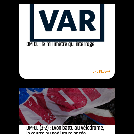
OM-OL : le millimètre qui interroge
LIRE PLUS
OM-OL (3-2) : Lyon battu au Vélodrome,