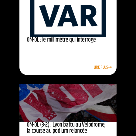
OM-OL : le millimètre qui interroge
LIRE PLUS
OM-OL (3-2) : Lyon battu au Vélodrome,
la course au podium relancée