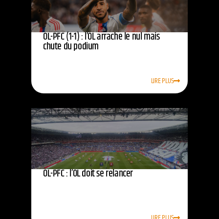
OL-PFC (1-1) : l’OL arrache le nul mais
chute du podium
LIRE PLUS
OL-PFC : l’OL doit se relancer
LIRE PLUS