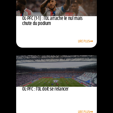
OL-PFC (1-1) : l’OL arrache le nul mais
chute du podium
LIRE PLUS
OL-PFC : l’OL doit se relancer
LIRE PLUS