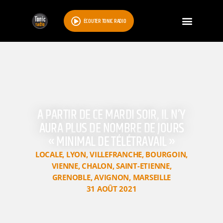
ÉCOUTER TONIC RADIO
A PARTIR DE CE MARDI SOIR, IL N’Y
AURA PLUS DE NOMBRE DE JOURS
« MINIMAL DE TÉLÉTRAVAIL »
LOCALE
,
LYON
,
VILLEFRANCHE
,
BOURGOIN
,
VIENNE
,
CHALON
,
SAINT-ETIENNE
,
GRENOBLE
,
AVIGNON
,
MARSEILLE
31 AOÛT 2021