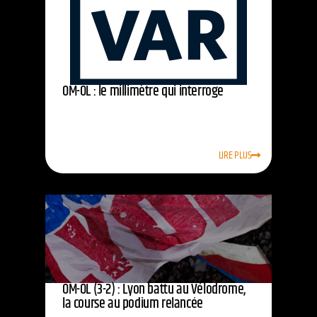
OM-OL : le millimètre qui interroge
LIRE PLUS
OM-OL (3-2) : Lyon battu au Vélodrome,
la course au podium relancée