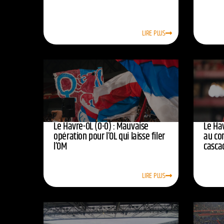
LIRE PLUS
Le Havre-OL (0-0) : Mauvaise
Le Hav
opération pour l’OL qui laisse filer
au co
l’OM
casca
LIRE PLUS