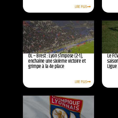
LIRE PLUS
OL – Brest : Lyon s’impose (2-1),
Le FCV
enchaîne une sixième victoire et
saison
grimpe à la 4e place
Ligue 
LIRE PLUS