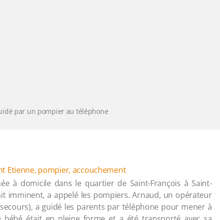
uidé par un pompier au téléphone
nt Etienne
,
pompier
,
accouchement
née à domicile dans le quartier de Saint-François à Saint-
ait imminent, a appelé les pompiers. Arnaud, un opérateur
 secours), a guidé les parents par téléphone pour mener à
le bébé était en pleine forme et a été transporté avec sa