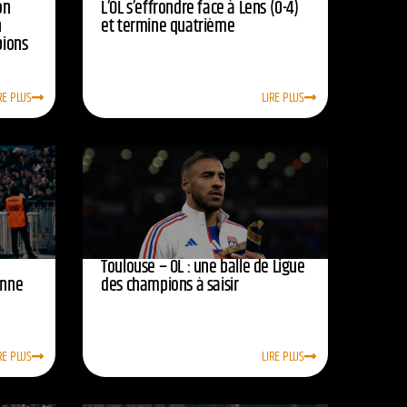
on
L’OL s’effrondre face à Lens (0-4)
n
et termine quatrième
pions
RE PLUS
LIRE PLUS
Toulouse – OL : une balle de Ligue
onne
des champions à saisir
RE PLUS
LIRE PLUS