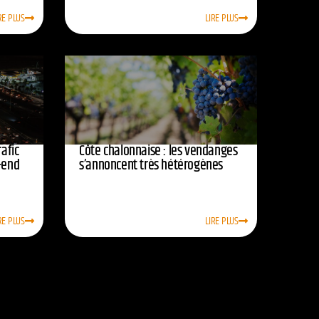
RE PLUS
LIRE PLUS
afic
Côte chalonnaise : les vendanges
-end
s’annoncent très hétérogènes
RE PLUS
LIRE PLUS