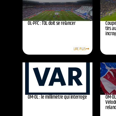
OL-PFC : l’OL doit se relancer
Coupe 
tirs a
incro
LIRE PLUS
OM-OL : le millimètre qui interroge
OM-OL 
Vélod
relan