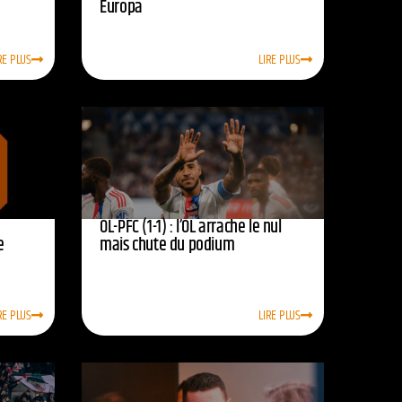
Europa
RE PLUS
LIRE PLUS
OL-PFC (1-1) : l’OL arrache le nul
e
mais chute du podium
RE PLUS
LIRE PLUS