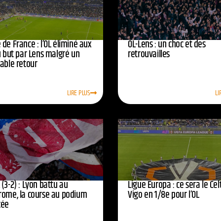
de France : l’OL éliminé aux
OL-Lens : un choc et des
u but par Lens malgré un
retrouvailles
yable retour
LIRE PLUS
LI
(3-2) : Lyon battu au
Ligue Europa : ce sera le Cel
rome, la course au podium
Vigo en 1/8e pour l’OL
cée