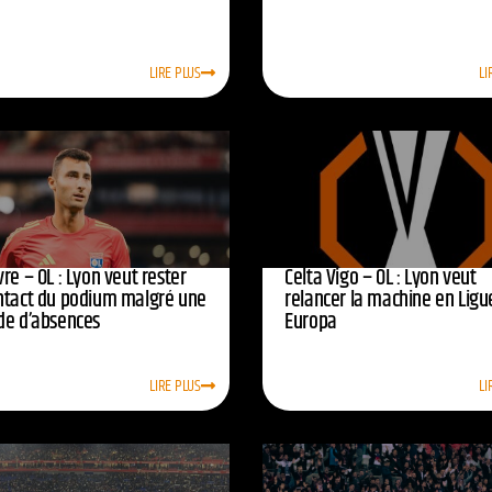
LIRE PLUS
LI
re – OL : Lyon veut rester
Celta Vigo – OL : Lyon veut
ntact du podium malgré une
relancer la machine en Ligu
de d’absences
Europa
LIRE PLUS
LI