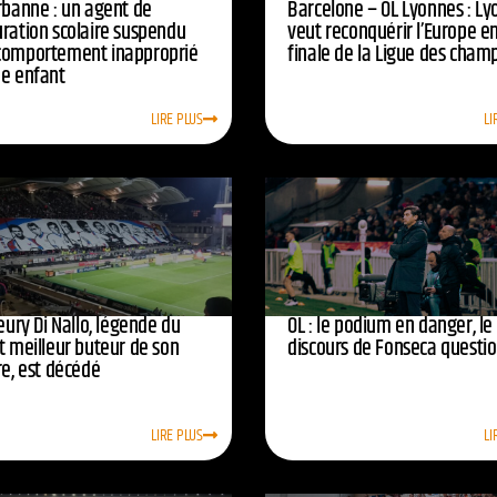
urbanne : un agent de
Barcelone – OL Lyonnes : Ly
uration scolaire suspendu
veut reconquérir l’Europe e
comportement inapproprié
finale de la Ligue des cham
ne enfant
LIRE PLUS
LI
leury Di Nallo, légende du
OL : le podium en danger, le
t meilleur buteur de son
discours de Fonseca questi
re, est décédé
LIRE PLUS
LI