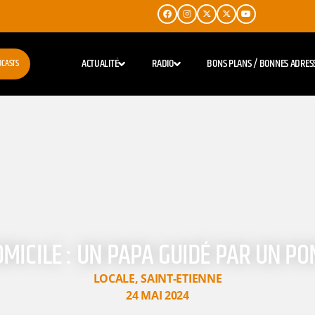
ACTUALITÉ
RADIO
BONS PLANS / BONNES ADRES
DCASTS
ICILE : UN PAPA GUIDÉ PAR UN P
LOCALE
,
SAINT-ETIENNE
24 MAI 2024