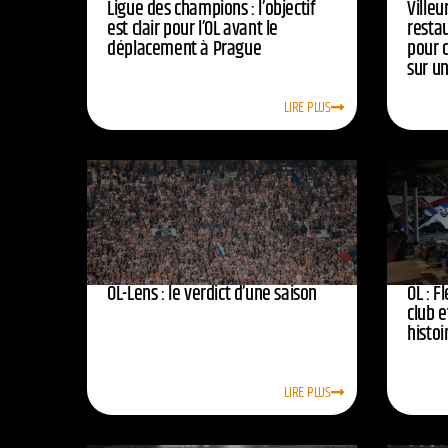
Ligue des champions : l’objectif
Ville
est clair pour l’OL avant le
resta
déplacement à Prague
pour 
sur u
LIRE PLUS
OL-Lens : le verdict d’une saison
OL : F
club e
histoi
LIRE PLUS