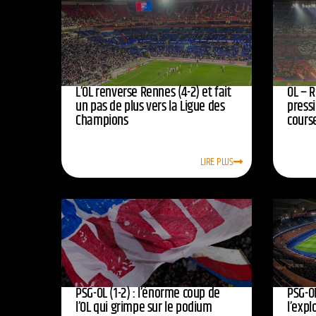
L’OL renverse Rennes (4-2) et fait
OL – R
un pas de plus vers la Ligue des
press
Champions
course
LIRE PLUS
PSG-OL (1-2) : l’énorme coup de
PSG-OL
l’OL qui grimpe sur le podium
l’expl