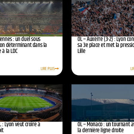
ennes : un duel sous
OL – Auxerre (3-2) : Lyon co
ion déterminant dans la
sa 3e place et met la pressi
 à la LDC
Lille
LIRE PLUS
LI
 : Lyon veut croire à
OL – Monaco : un tournant 
oit
la dernière ligne droite