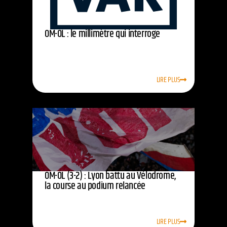
OM-OL : le millimètre qui interroge
LIRE PLUS
OM-OL (3-2) : Lyon battu au Vélodrome,
la course au podium relancée
LIRE PLUS