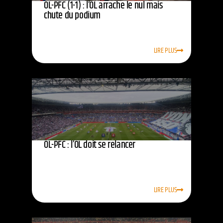
OL-PFC (1-1) : l’OL arrache le nul mais
chute du podium
LIRE PLUS
OL-PFC : l’OL doit se relancer
LIRE PLUS