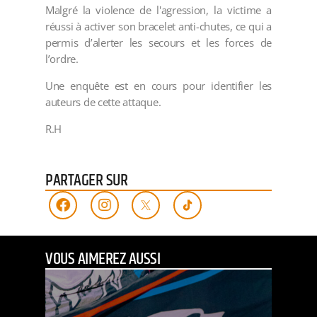
Malgré la violence de l'agression, la victime a
réussi à activer son bracelet anti-chutes, ce qui a
permis d’alerter les secours et les forces de
l’ordre.
Une enquête est en cours pour identifier les
auteurs de cette attaque.
R.H
PARTAGER SUR
VOUS AIMEREZ AUSSI