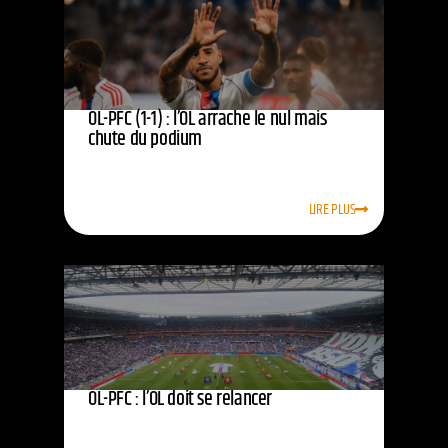
OL-PFC (1-1) : l’OL arrache le nul mais
chute du podium
LIRE PLUS
OL-PFC : l’OL doit se relancer