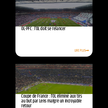
OL-PFC : l’OL doit se relancer
LIRE PLUS
Coupe de France : l’OL éliminé aux tirs
au but par Lens malgré un incroyable
retour