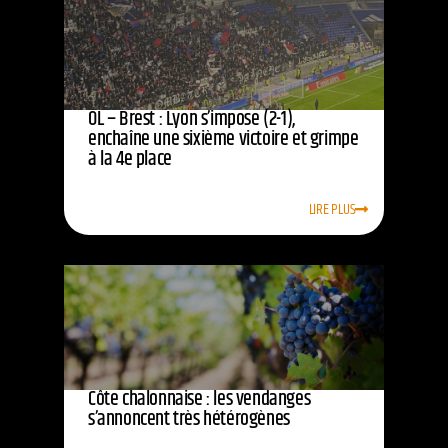
OL – Brest : Lyon s’impose (2-1),
enchaîne une sixième victoire et grimpe
à la 4e place
LIRE PLUS
Côte chalonnaise : les vendanges
s’annoncent très hétérogènes