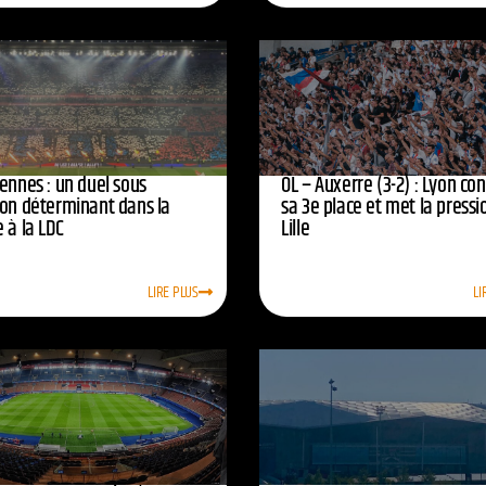
ennes : un duel sous
OL – Auxerre (3-2) : Lyon co
ion déterminant dans la
sa 3e place et met la pressi
 à la LDC
Lille
LIRE PLUS
LI