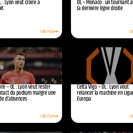
 : Lyon veut croire à
OL – Monaco : un tournant 
oit
la dernière ligne droite
LIRE PLUS
LI
re – OL : Lyon veut rester
Celta Vigo – OL : Lyon veut
ntact du podium malgré une
relancer la machine en Ligu
de d’absences
Europa
LIRE PLUS
LI