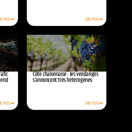
RE PLUS
LIRE PLUS
afic
Côte chalonnaise : les vendanges
-end
s’annoncent très hétérogènes
RE PLUS
LIRE PLUS