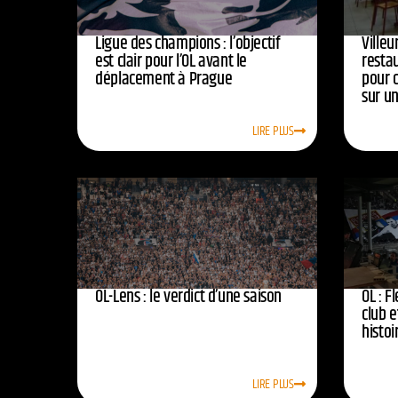
Ligue des champions : l’objectif
Ville
est clair pour l’OL avant le
resta
déplacement à Prague
pour 
sur u
LIRE PLUS
OL-Lens : le verdict d’une saison
OL : F
club e
histoi
LIRE PLUS