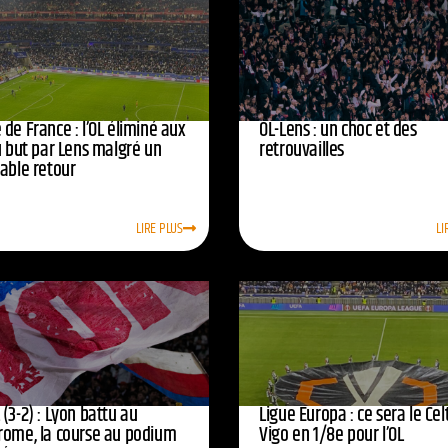
de France : l’OL éliminé aux
OL-Lens : un choc et des
u but par Lens malgré un
retrouvailles
yable retour
LIRE PLUS
LI
(3-2) : Lyon battu au
Ligue Europa : ce sera le Cel
rome, la course au podium
Vigo en 1/8e pour l’OL