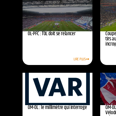
OL-PFC : l’OL doit se relancer
Coupe 
tirs a
incro
LIRE PLUS
OM-OL : le millimètre qui interroge
OM-OL 
Vélod