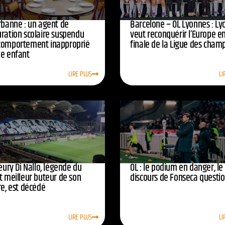
urbanne : un agent de
Barcelone – OL Lyonnes : Ly
uration scolaire suspendu
veut reconquérir l’Europe e
comportement inapproprié
finale de la Ligue des cham
ne enfant
LIRE PLUS
LI
leury Di Nallo, légende du
OL : le podium en danger, le
t meilleur buteur de son
discours de Fonseca questi
re, est décédé
LIRE PLUS
LI