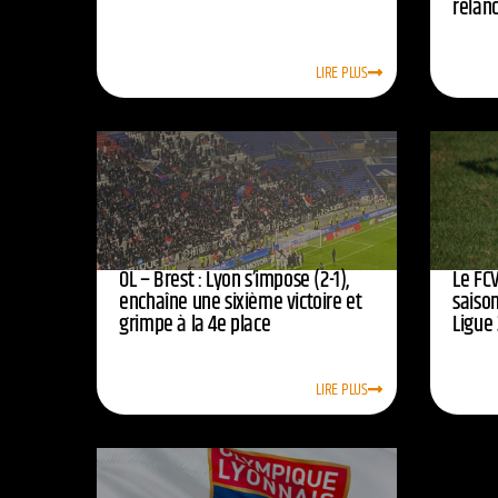
relan
LIRE PLUS
OL – Brest : Lyon s’impose (2-1),
Le FCV
enchaîne une sixième victoire et
saison
grimpe à la 4e place
Ligue 
LIRE PLUS