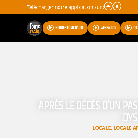
Télécharger notre application sur :
ÉCOUTER TONIC RADIO
WEBRADIOS
PO
APRÈS LE DÉCÈS D’UN PAS
DYS
LOCALE
,
LOCALE A