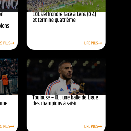
on
L’OL s’effrondre face à Lens (0-4)
n
et termine quatrième
pions
RE PLUS
LIRE PLUS
Toulouse – OL : une balle de Ligue
onne
des champions à saisir
RE PLUS
LIRE PLUS