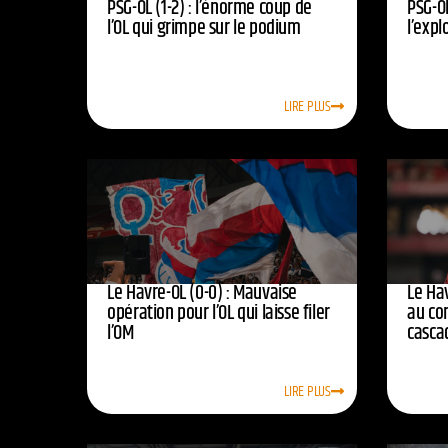
PSG-OL (1-2) : l’énorme coup de
PSG-OL
l’OL qui grimpe sur le podium
l’expl
LIRE PLUS
Le Havre-OL (0-0) : Mauvaise
Le Hav
opération pour l’OL qui laisse filer
au co
l’OM
casca
LIRE PLUS