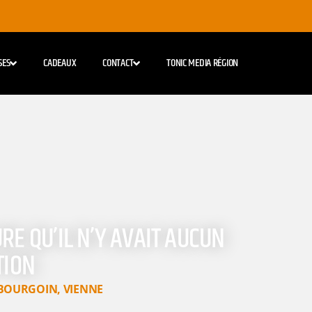
SES
CADEAUX
CONTACT
TONIC MEDIA RÉGION
RE QU’IL N’Y AVAIT AUCUN
TION
BOURGOIN
,
VIENNE