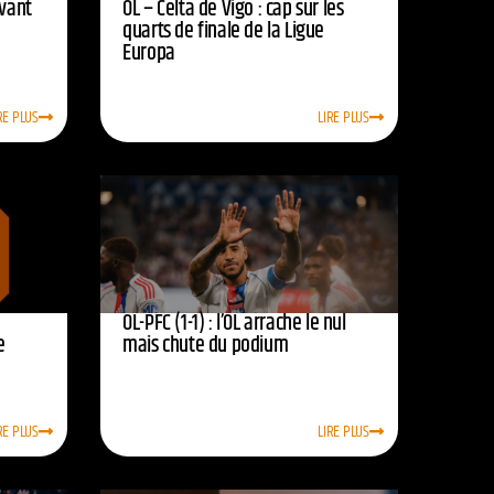
avant
OL – Celta de Vigo : cap sur les
quarts de finale de la Ligue
Europa
RE PLUS
LIRE PLUS
OL-PFC (1-1) : l’OL arrache le nul
e
mais chute du podium
RE PLUS
LIRE PLUS