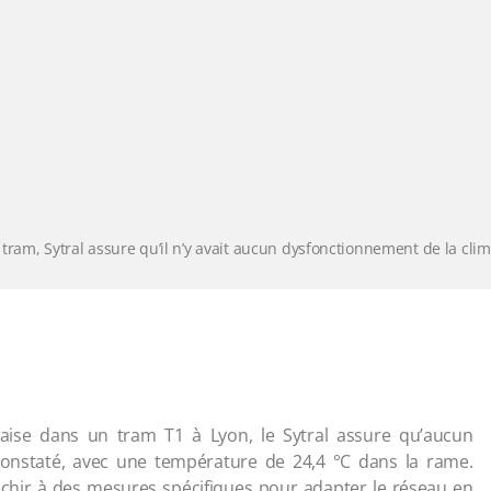
ram, Sytral assure qu’il n’y avait aucun dysfonctionnement de la clim
aise dans un tram T1 à Lyon, le Sytral assure qu’aucun
constaté, avec une température de 24,4 °C dans la rame.
léchir à des mesures spécifiques pour adapter le réseau en