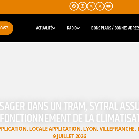
ACTUALITÉ
RADIO
BONS PLANS / BONNES ADRES
DCASTS
SAGER DANS UN TRAM, SYTRAL ASSU
FONCTIONNEMENT DE LA CLIMATISA
PPLICATION
,
LOCALE APPLICATION
,
LYON
,
VILLEFRANCHE
,
9 JUILLET 2026