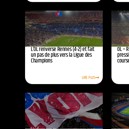
L’OL renverse Rennes (4-2) et fait
OL – R
un pas de plus vers la Ligue des
press
Champions
course
LIRE PLUS