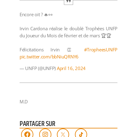
Encore oit ? 🔥👀
Irvin Cardona réalise le doublé Trophées UNFP
du Joueur du Mois de février et de mars 🏆🏆
Félicitations Irvin 👏
#TropheesUNFP
pic.twitter.com/bbNiuQRNY6
— UNFP (@UNFP)
April 16, 2024
M.D
PARTAGER SUR