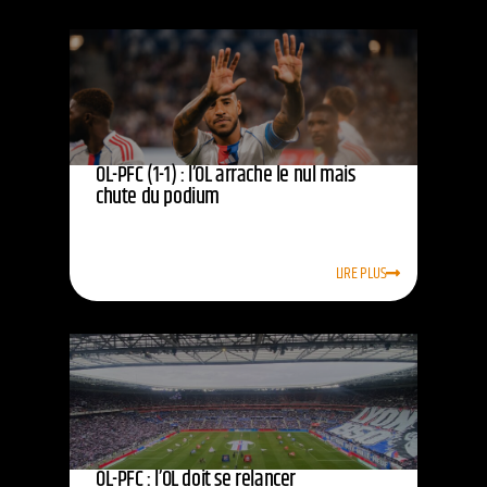
OL-PFC (1-1) : l’OL arrache le nul mais
chute du podium
LIRE PLUS
OL-PFC : l’OL doit se relancer