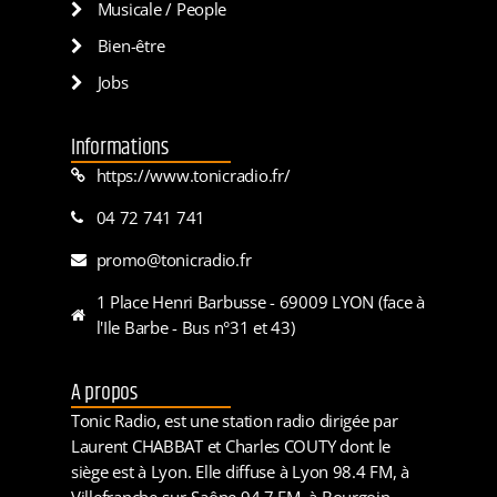
Musicale / People
Bien-être
Jobs
Informations
https://www.tonicradio.fr/
04 72 741 741
promo@tonicradio.fr
1 Place Henri Barbusse - 69009 LYON (face à
l'Ile Barbe - Bus n°31 et 43)
A propos
Tonic Radio, est une station radio dirigée par
Laurent CHABBAT et Charles COUTY dont le
siège est à Lyon. Elle diffuse à Lyon 98.4 FM, à
Villefranche-sur-Saône 94.7 FM, à Bourgoin-