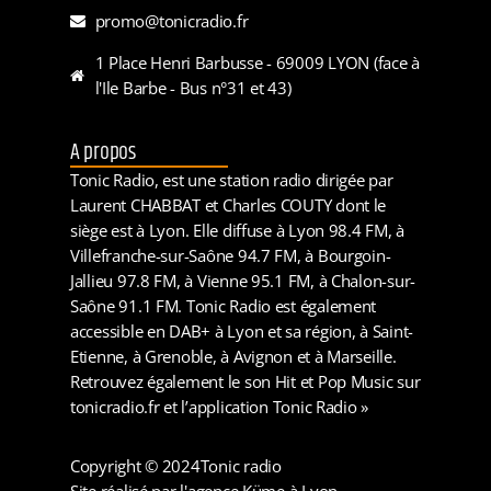
promo@tonicradio.fr
1 Place Henri Barbusse - 69009 LYON (face à
l'Ile Barbe - Bus n°31 et 43)
A propos
Tonic Radio, est une station radio dirigée par
Laurent CHABBAT et Charles COUTY dont le
siège est à Lyon. Elle diffuse à Lyon 98.4 FM, à
Villefranche-sur-Saône 94.7 FM, à Bourgoin-
Jallieu 97.8 FM, à Vienne 95.1 FM, à Chalon-sur-
Saône 91.1 FM. Tonic Radio est également
accessible en DAB+ à Lyon et sa région, à Saint-
Etienne, à Grenoble, à Avignon et à Marseille.
Retrouvez également le son Hit et Pop Music sur
tonicradio.fr et l’application Tonic Radio »
Copyright © 2024
Tonic radio
Site réalisé par l'agence Küme à Lyon