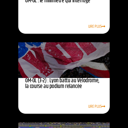
OM-OL : le millimètre qui interroge
LIRE PLUS
OM-OL (3-2) : Lyon battu au Vélodrome,
la course au podium relancée
LIRE PLUS