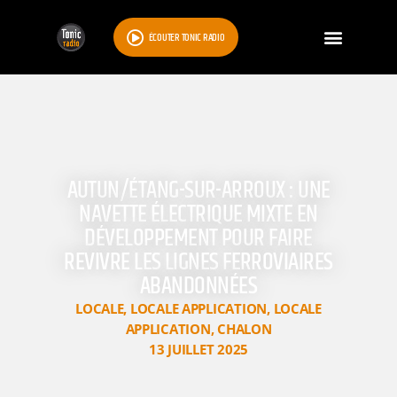
ÉCOUTER TONIC RADIO
AUTUN/ÉTANG-SUR-ARROUX : UNE
NAVETTE ÉLECTRIQUE MIXTE EN
DÉVELOPPEMENT POUR FAIRE
REVIVRE LES LIGNES FERROVIAIRES
ABANDONNÉES
LOCALE
,
LOCALE APPLICATION
,
LOCALE
APPLICATION
,
CHALON
13 JUILLET 2025