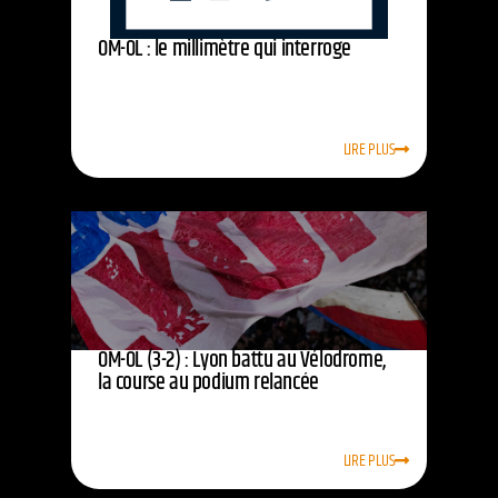
OM-OL : le millimètre qui interroge
LIRE PLUS
OM-OL (3-2) : Lyon battu au Vélodrome,
la course au podium relancée
LIRE PLUS