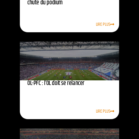
chute du podium
LIRE PLUS
OL-PFC : l’OL doit se relancer
LIRE PLUS