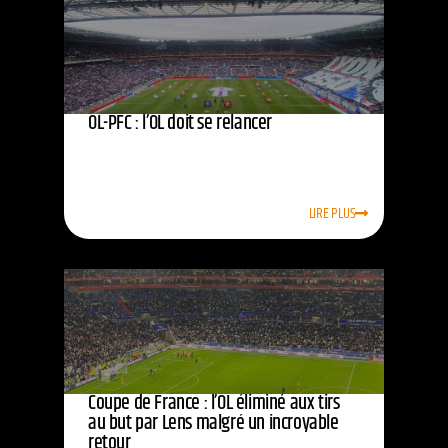
OL-PFC : l’OL doit se relancer
LIRE PLUS
Coupe de France : l’OL éliminé aux tirs
au but par Lens malgré un incroyable
retour