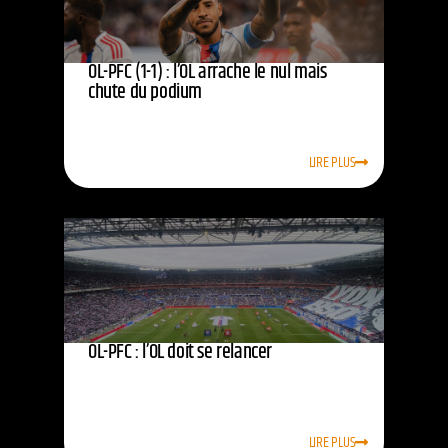
OL-PFC (1-1) : l’OL arrache le nul mais
chute du podium
LIRE PLUS
OL-PFC : l’OL doit se relancer
LIRE PLUS