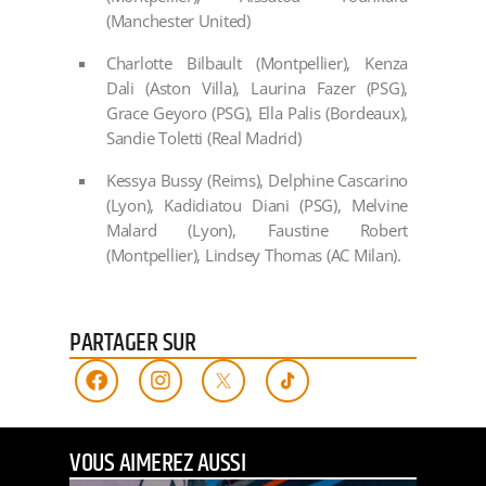
(Manchester United)
Charlotte Bilbault (Montpellier), Kenza
Dali (Aston Villa), Laurina Fazer (PSG),
Grace Geyoro (PSG), Ella Palis (Bordeaux),
Sandie Toletti (Real Madrid)
Kessya Bussy (Reims), Delphine Cascarino
(Lyon), Kadidiatou Diani (PSG), Melvine
Malard (Lyon), Faustine Robert
(Montpellier), Lindsey Thomas (AC Milan).
PARTAGER SUR
VOUS AIMEREZ AUSSI