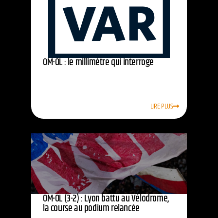
OM-OL : le millimètre qui interroge
LIRE PLUS
OM-OL (3-2) : Lyon battu au Vélodrome,
la course au podium relancée