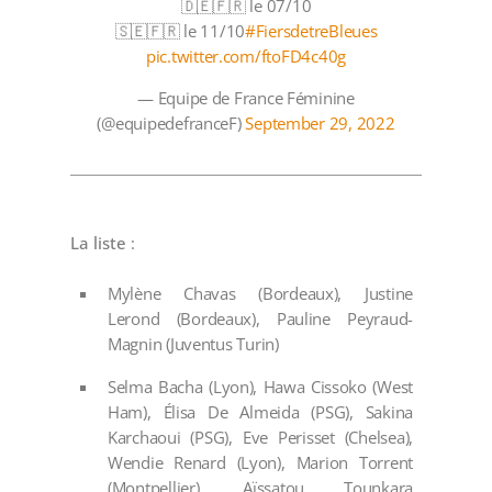
🇩🇪🇫🇷 le 07/10
🇸🇪🇫🇷 le 11/10
#FiersdetreBleues
pic.twitter.com/ftoFD4c40g
— Equipe de France Féminine
(@equipedefranceF)
September 29, 2022
La liste
:
Mylène Chavas (Bordeaux), Justine
Lerond (Bordeaux), Pauline Peyraud-
Magnin (Juventus Turin)
Selma Bacha (Lyon), Hawa Cissoko (West
Ham), Élisa De Almeida (PSG), Sakina
Karchaoui (PSG), Eve Perisset (Chelsea),
Wendie Renard (Lyon), Marion Torrent
(Montpellier), Aïssatou Tounkara