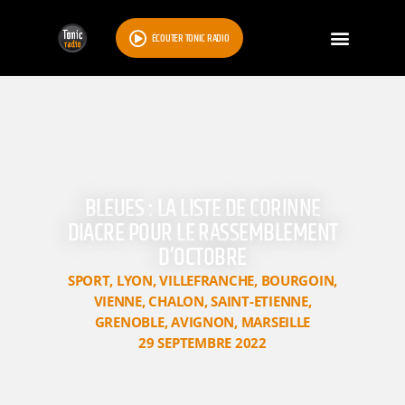
ÉCOUTER TONIC RADIO
BLEUES : LA LISTE DE CORINNE
DIACRE POUR LE RASSEMBLEMENT
D’OCTOBRE
SPORT
,
LYON
,
VILLEFRANCHE
,
BOURGOIN
,
VIENNE
,
CHALON
,
SAINT-ETIENNE
,
GRENOBLE
,
AVIGNON
,
MARSEILLE
29 SEPTEMBRE 2022