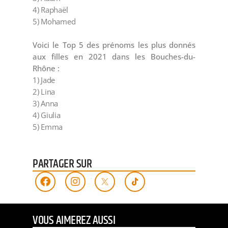
4) Raphaël
5) Mohamed
Voici le Top 5 des prénoms les plus donnés
aux filles en 2021 dans les Bouches-du-
Rhône :
1) Jade
2) Lina
3) Anna
4) Giulia
5) Emma
PARTAGER SUR
VOUS AIMEREZ AUSSI