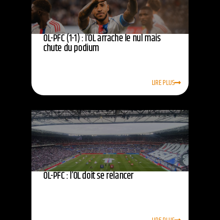
OL-PFC (1-1) : l’OL arrache le nul mais
chute du podium
LIRE PLUS
OL-PFC : l’OL doit se relancer