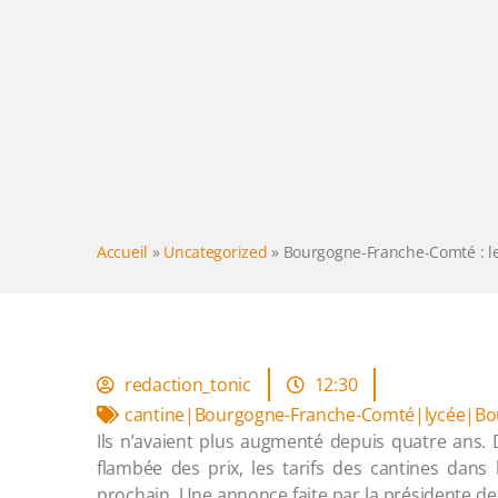
Accueil
»
Uncategorized
»
Bourgogne-Franche-Comté : le
redaction_tonic
12:30
cantine|Bourgogne-Franche-Comté|lycée|Bo
Ils n’avaient plus augmenté depuis quatre ans.
flambée des prix, les tarifs des cantines dans
prochain. Une annonce faite par la présidente de