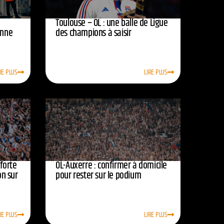
Toulouse – OL : une balle de Ligue
onne
des champions à saisir
RE PLUS
LIRE PLUS
nforte
OL-Auxerre : confirmer à domicile
on sur
pour rester sur le podium
RE PLUS
LIRE PLUS