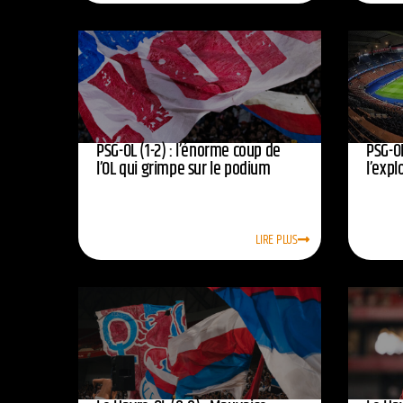
PSG-OL (1-2) : l’énorme coup de
PSG-OL
l’OL qui grimpe sur le podium
l’expl
LIRE PLUS