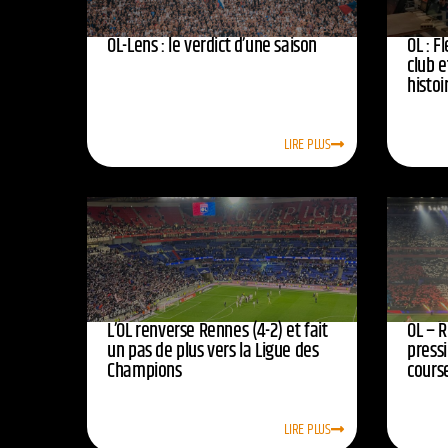
OL-Lens : le verdict d’une saison
OL : F
club e
histoi
LIRE PLUS
L’OL renverse Rennes (4-2) et fait
OL – R
un pas de plus vers la Ligue des
press
Champions
course
LIRE PLUS