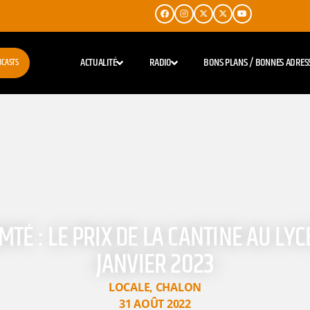
ACTUALITÉ
RADIO
BONS PLANS / BONNES ADRES
DCASTS
É : LE PRIX DE LA CANTINE AU LY
JANVIER 2023
LOCALE
,
CHALON
31 AOÛT 2022