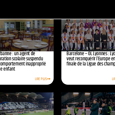
urbanne : un agent de
Barcelone – OL Lyonnes : Ly
uration scolaire suspendu
veut reconquérir l’Europe e
comportement inapproprié
finale de la Ligue des cham
ne enfant
LIRE PLUS
LI