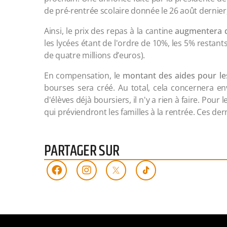
de pré-rentrée scolaire donnée le 26 août dernie
Ainsi, le prix des repas à la cantine
augmentera d
les lycées étant de l'ordre de 10%, les 5% restant
de quatre millions d’euros).
En compensation, le
montant des aides pour le
bourses sera créé. Au total, cela concernera en
d'élèves déjà boursiers, il n'y a rien à faire. Pour
qui préviendront les familles à la rentrée. Ces de
PARTAGER SUR