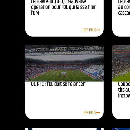
Le Havre-OL (0-0) : Mauvaise
Le Hav
opération pour l’OL qui laisse filer
au co
l’OM
casca
LIRE PLUS
OL-PFC : l’OL doit se relancer
Coupe 
tirs a
incro
LIRE PLUS