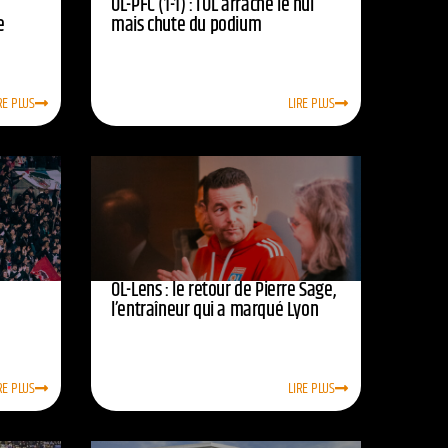
OL-PFC (1-1) : l’OL arrache le nul
e
mais chute du podium
RE PLUS
LIRE PLUS
OL-Lens : le retour de Pierre Sage,
l’entraîneur qui a marqué Lyon
RE PLUS
LIRE PLUS