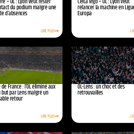
re – OL : Lyon veut rester
Celta Vigo – OL : Lyon veut
ntact du podium malgré une
relancer la machine en Ligu
de d’absences
Europa
LIRE PLUS
LI
de France : l’OL éliminé aux
OL-Lens : un choc et des
u but par Lens malgré un
retrouvailles
yable retour
LIRE PLUS
LI