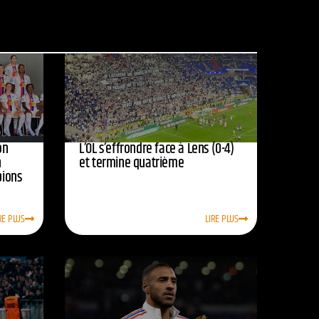
on
L’OL s’effrondre face à Lens (0-4)
n
et termine quatrième
pions
RE PLUS
LIRE PLUS