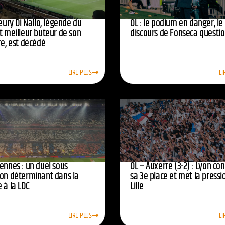
leury Di Nallo, légende du
OL : le podium en danger, le
t meilleur buteur de son
discours de Fonseca questi
re, est décédé
LIRE PLUS
LI
ennes : un duel sous
OL – Auxerre (3-2) : Lyon co
ion déterminant dans la
sa 3e place et met la pressi
 à la LDC
Lille
LIRE PLUS
LI