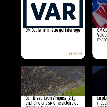
OM-OL : le millimètre qui interroge
OM-OL 
Vélod
relan
LIRE PLUS
OL – Brest : Lyon s’impose (2-1),
Le pl
enchaîne une sixième victoire et
médail