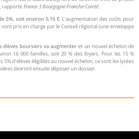
r, rapporte
France 3 Bourgogne-Franche-Comté
.
e 5%, soit environ 0,16 €
. L'augmentation des coûts pour
s sont pris en charge par le Conseil régional (une enveloppe
s élèves boursiers va augmenter
et un nouvel échelon de
viron 16 000 familles, soit 20 % des foyers. Pour les 15 %
 les 5% d'élèves éligibles au nouvel échelon, ce sont les lycées
rnières devront ensuite déposer un dossier.