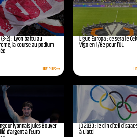
(3-2) : Lyon battu au
Ligue Europa : ce sera le Cel
rome, la course au podium
Vigo en 1/8e pour l’OL
cée
LIRE PLUS
LI
ongeur lyonnais Jules Bouyer
JO 2030 : le clin d’œil d’Isaac-
lé d’argent à l’Euro
à Ciotti