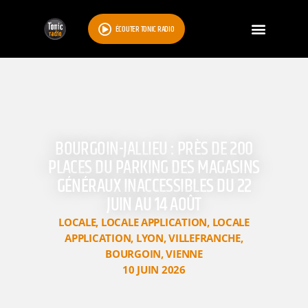
ÉCOUTER TONIC RADIO
BOURGOIN-JALLIEU : PRÈS DE 200
PLACES DU PARKING DES MAGASINS
GÉNÉRAUX INACCESSIBLES DU 22
JUIN AU 14 AOÛT
LOCALE
,
LOCALE APPLICATION
,
LOCALE
APPLICATION
,
LYON
,
VILLEFRANCHE
,
BOURGOIN
,
VIENNE
10 JUIN 2026