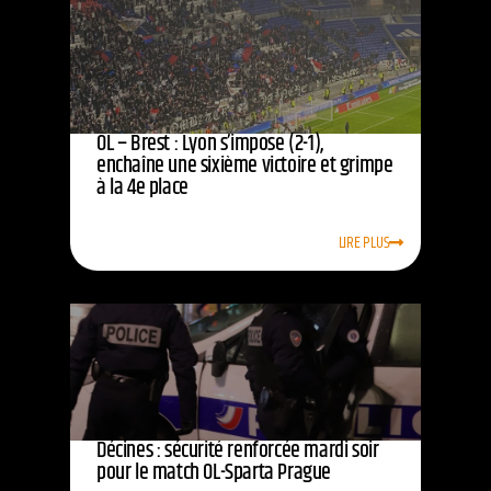
OL – Brest : Lyon s’impose (2-1),
enchaîne une sixième victoire et grimpe
à la 4e place
LIRE PLUS
Décines : sécurité renforcée mardi soir
pour le match OL-Sparta Prague