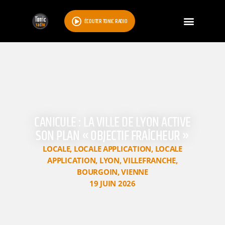
ÉCOUTER TONIC RADIO
CANICULE : LA VILLE DE LYON ACTIVE
SON PLAN « OBJECTIF FRAÎCHEUR »
LOCALE
,
LOCALE APPLICATION
,
LOCALE
APPLICATION
,
LYON
,
VILLEFRANCHE
,
BOURGOIN
,
VIENNE
19 JUIN 2026