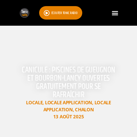
ÉCOUTER TONIC RADIO
CANICULE : PISCINES DE GUEUGNON
ET BOURBON-LANCY OUVERTES
GRATUITEMENT POUR SE
RAFRAÎCHIR
LOCALE
,
LOCALE APPLICATION
,
LOCALE
APPLICATION
,
CHALON
13 AOÛT 2025