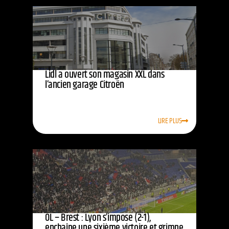
Lidl a ouvert son magasin XXL dans
l’ancien garage Citroën
LIRE PLUS
OL – Brest : Lyon s’impose (2-1),
enchaîne une sixième victoire et grimpe