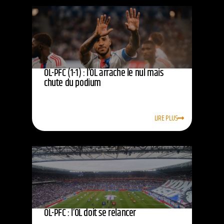
OL-PFC (1-1) : l’OL arrache le nul mais
chute du podium
LIRE PLUS
OL-PFC : l’OL doit se relancer