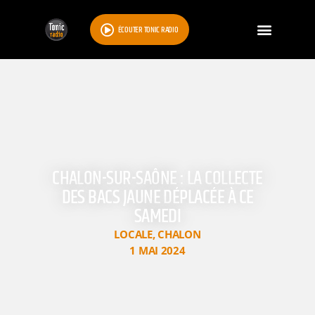
ÉCOUTER TONIC RADIO
CHALON-SUR-SAÔNE : LA COLLECTE
DES BACS JAUNE DÉPLACÉE À CE
SAMEDI
LOCALE
,
CHALON
1 MAI 2024