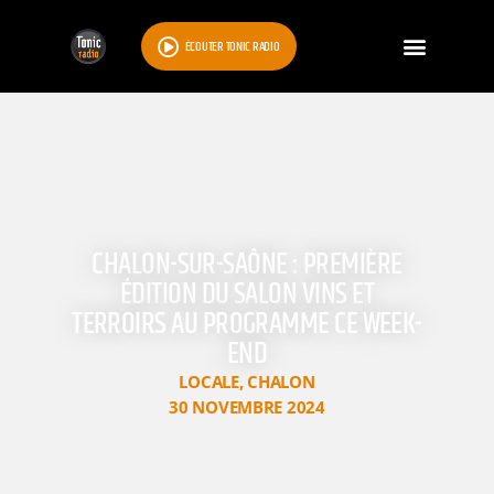
ÉCOUTER TONIC RADIO
CHALON-SUR-SAÔNE : PREMIÈRE
ÉDITION DU SALON VINS ET
TERROIRS AU PROGRAMME CE WEEK-
END
LOCALE
,
CHALON
30 NOVEMBRE 2024