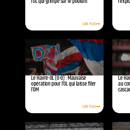
l’OL qui grimpe sur le podium
l’expl
LIRE PLUS
Le Havre-OL (0-0) : Mauvaise
Le Hav
opération pour l’OL qui laisse filer
au co
l’OM
casca
LIRE PLUS