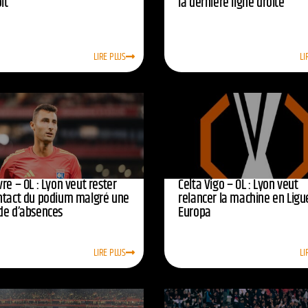
oit
la dernière ligne droite
LIRE PLUS
LI
re – OL : Lyon veut rester
Celta Vigo – OL : Lyon veut
ntact du podium malgré une
relancer la machine en Ligu
de d’absences
Europa
LIRE PLUS
LI