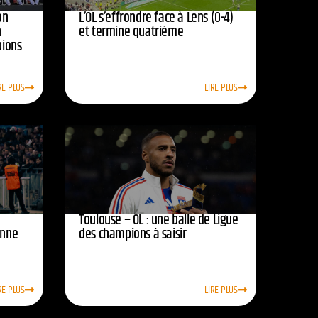
on
L’OL s’effrondre face à Lens (0-4)
n
et termine quatrième
pions
RE PLUS
LIRE PLUS
Toulouse – OL : une balle de Ligue
onne
des champions à saisir
RE PLUS
LIRE PLUS