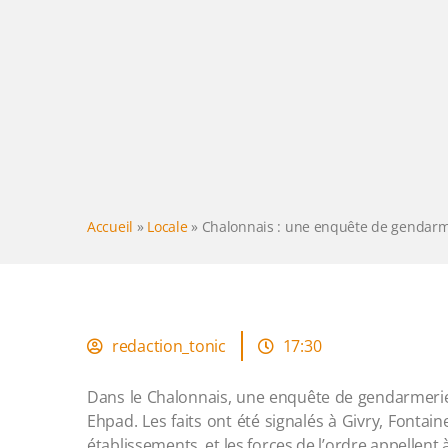
Accueil
»
Locale
»
Chalonnais : une enquête de gendarme
redaction_tonic
17:30
Dans le Chalonnais, une enquête de gendarmerie 
Ehpad. Les faits ont été signalés à Givry, Fontai
établissements, et les forces de l’ordre appellent à