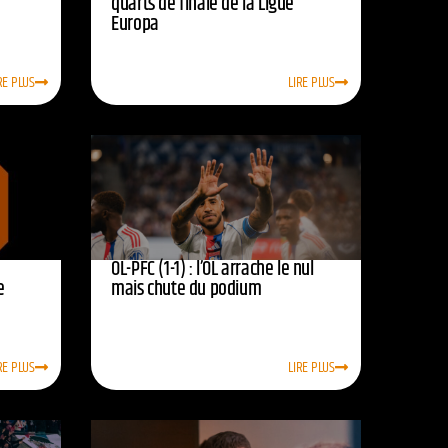
quarts de finale de la Ligue
Europa
RE PLUS
LIRE PLUS
OL-PFC (1-1) : l’OL arrache le nul
e
mais chute du podium
RE PLUS
LIRE PLUS