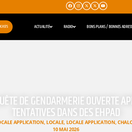
ACTUALITÉ
RADIO
BONS PLANS / BONNES ADRES
DCASTS
UÊTE DE GENDARMERIE OUVERTE AP
TENTATIVES DANS DES EHPAD
OCALE APPLICATION
,
LOCALE
,
LOCALE APPLICATION
,
CHAL
10 MAI 2026