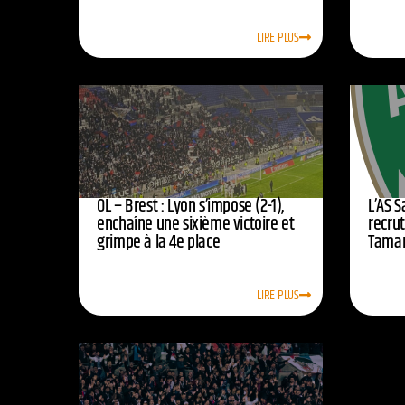
LIRE PLUS
OL – Brest : Lyon s’impose (2-1),
L’AS 
enchaîne une sixième victoire et
recrut
grimpe à la 4e place
Tamar
LIRE PLUS