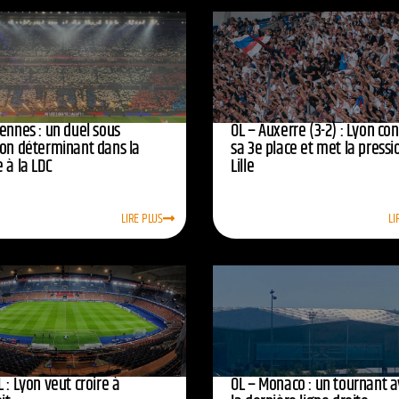
ennes : un duel sous
OL – Auxerre (3-2) : Lyon co
ion déterminant dans la
sa 3e place et met la pressi
 à la LDC
Lille
LIRE PLUS
LI
 : Lyon veut croire à
OL – Monaco : un tournant 