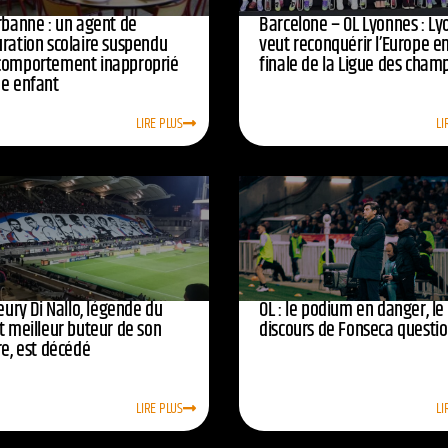
urbanne : un agent de
Barcelone – OL Lyonnes : Ly
uration scolaire suspendu
veut reconquérir l’Europe e
comportement inapproprié
finale de la Ligue des cham
ne enfant
LIRE PLUS
LI
leury Di Nallo, légende du
OL : le podium en danger, le
t meilleur buteur de son
discours de Fonseca questi
re, est décédé
LIRE PLUS
LI