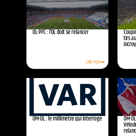
OL-PFC : l’OL doit se relancer
Coupe 
tirs a
incro
LIRE PLUS
OM-OL : le millimètre qui interroge
OM-OL 
Vélod
relan