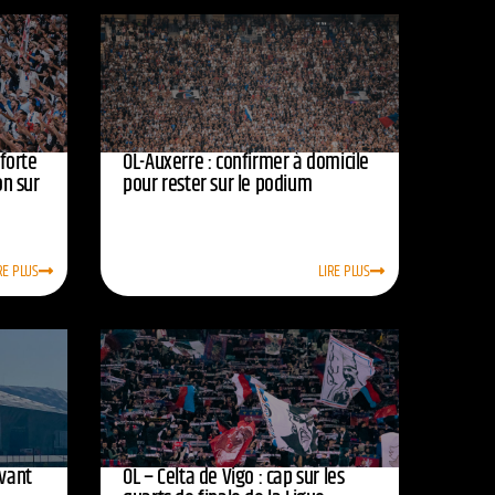
nforte
OL-Auxerre : confirmer à domicile
on sur
pour rester sur le podium
RE PLUS
LIRE PLUS
avant
OL – Celta de Vigo : cap sur les