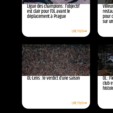
Ligue des champions : l’objectif
Ville
est clair pour l’OL avant le
resta
déplacement à Prague
pour 
sur u
LIRE PLUS
OL-Lens : le verdict d’une saison
OL : F
club e
histoi
LIRE PLUS