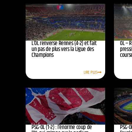
L’OL renverse Rennes (4-2) et fait
OL – R
un pas de plus vers la Ligue des
press
Champions
course
LIRE PLUS
PSG-OL (1-2) : l’énorme coup de
PSG-OL