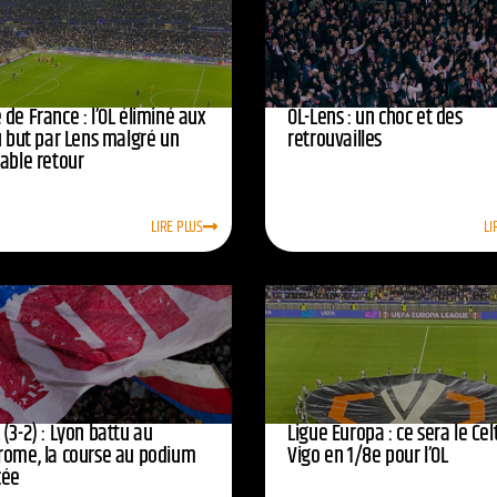
de France : l’OL éliminé aux
OL-Lens : un choc et des
u but par Lens malgré un
retrouvailles
yable retour
LIRE PLUS
LI
(3-2) : Lyon battu au
Ligue Europa : ce sera le Cel
rome, la course au podium
Vigo en 1/8e pour l’OL
cée