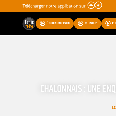
Télécharger notre application sur :
ÉCOUTER TONIC RADIO
WEBRADIOS
PO
CHALONNAIS : UNE ENQ
L