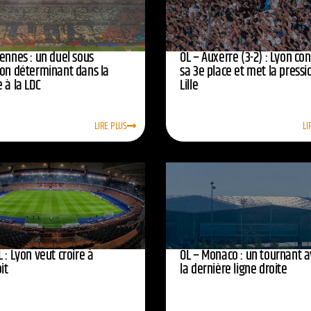
ennes : un duel sous
OL – Auxerre (3-2) : Lyon co
ion déterminant dans la
sa 3e place et met la pressi
 à la LDC
Lille
LIRE PLUS
LI
 : Lyon veut croire à
OL – Monaco : un tournant 
oit
la dernière ligne droite