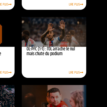
RE PLUS
LIRE PLUS
OL-PFC (1-1) : l’OL arrache le nul
e
mais chute du podium
RE PLUS
LIRE PLUS