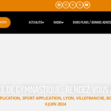
ACTUALITÉ
RADIO
BONS PLANS / BONNES ADRES
DCASTS
E DE GYMNASTIQUE : RENDEZ-VOUS 
PLICATION
,
SPORT APPLICATION
,
LYON
,
VILLEFRANCHE
,
B
6 JUIN 2024