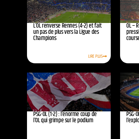
L’OL renverse Rennes (4-2) et fait
OL – R
un pas de plus vers la Ligue des
press
Champions
course
LIRE PLUS
PSG-OL (1-2) : l’énorme coup de
PSG-OL
l’OL qui grimpe sur le podium
l’expl