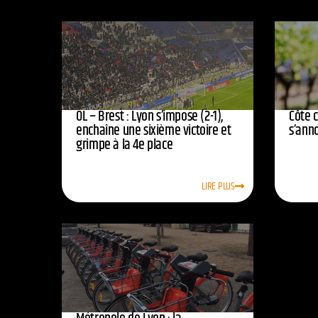
OL – Brest : Lyon s’impose (2-1),
Côte 
enchaîne une sixième victoire et
s’ann
grimpe à la 4e place
LIRE PLUS