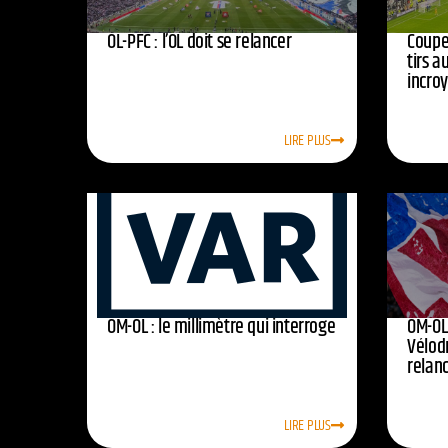
OL-PFC : l’OL doit se relancer
Coupe 
tirs a
incro
LIRE PLUS
OM-OL : le millimètre qui interroge
OM-OL 
Vélod
relan
LIRE PLUS