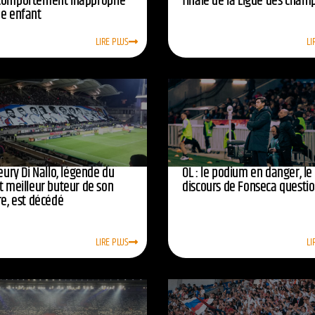
comportement inapproprié
finale de la Ligue des cham
ne enfant
LIRE PLUS
LI
leury Di Nallo, légende du
OL : le podium en danger, le
t meilleur buteur de son
discours de Fonseca questi
re, est décédé
LIRE PLUS
LI