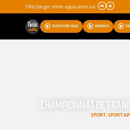
Télécharger notre application sur :
ÉCOUTER TONIC RADIO
WEBRADIOS
PO
CHAMPIONNAT DE FRANC
SPORT
,
SPORT AP