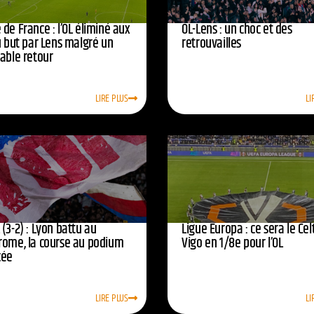
de France : l’OL éliminé aux
OL-Lens : un choc et des
u but par Lens malgré un
retrouvailles
yable retour
LIRE PLUS
LI
(3-2) : Lyon battu au
Ligue Europa : ce sera le Cel
rome, la course au podium
Vigo en 1/8e pour l’OL
cée
LIRE PLUS
LI