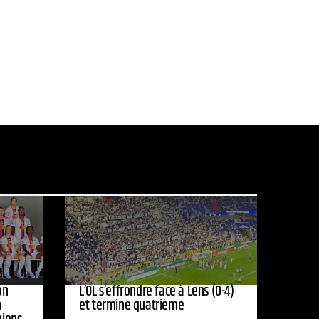
on
L’OL s’effrondre face à Lens (0-4)
n
et termine quatrième