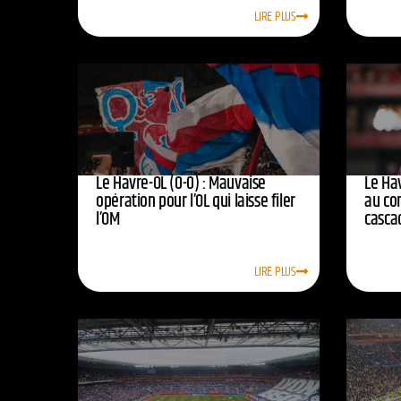
LIRE PLUS
Le Havre-OL (0-0) : Mauvaise
Le Hav
opération pour l’OL qui laisse filer
au co
l’OM
casca
LIRE PLUS