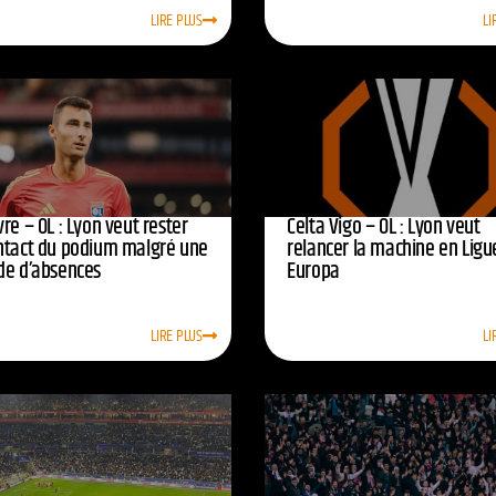
LIRE PLUS
LI
re – OL : Lyon veut rester
Celta Vigo – OL : Lyon veut
ntact du podium malgré une
relancer la machine en Ligu
de d’absences
Europa
LIRE PLUS
LI