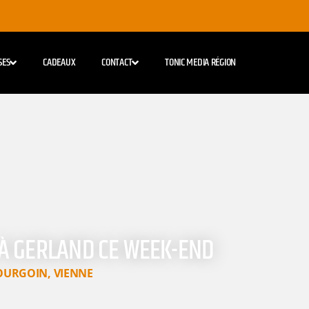
SES
CADEAUX
CONTACT
TONIC MEDIA RÉGION
À GERLAND CE WEEK-END
OURGOIN
,
VIENNE