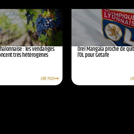
chalonnaise : les vendanges
Orel Mangala proche de quit
oncent très hétérogènes
l’OL pour Getafe
LIRE PLUS
LI