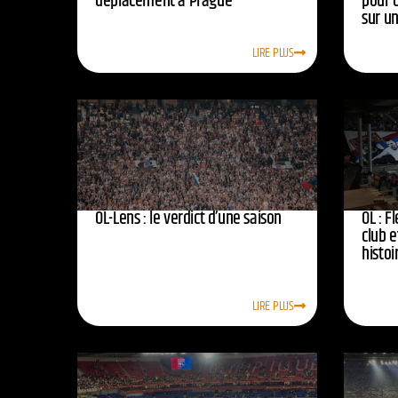
déplacement à Prague
pour 
sur u
LIRE PLUS
OL-Lens : le verdict d’une saison
OL : F
club e
histoi
LIRE PLUS