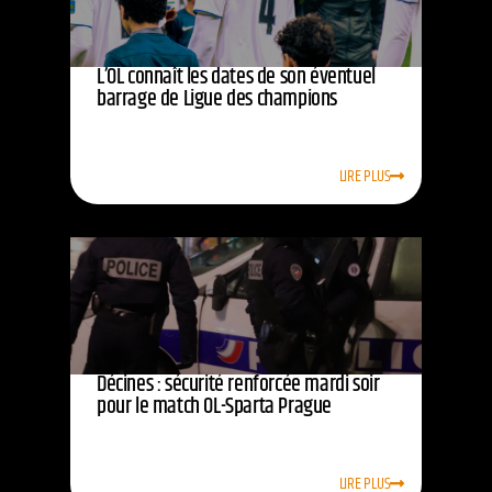
L’OL connaît les dates de son éventuel
barrage de Ligue des champions
LIRE PLUS
Décines : sécurité renforcée mardi soir
pour le match OL-Sparta Prague
LIRE PLUS