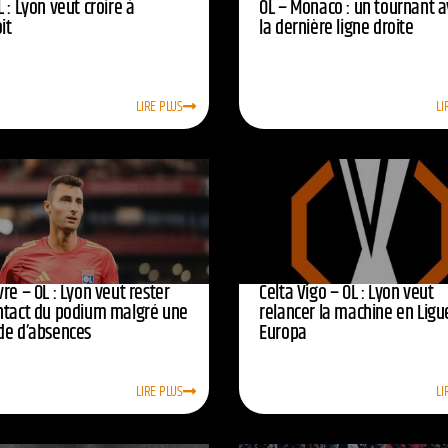
 : Lyon veut croire à
OL – Monaco : un tournant 
oit
la dernière ligne droite
LIRE PLUS
LI
re – OL : Lyon veut rester
Celta Vigo – OL : Lyon veut
ntact du podium malgré une
relancer la machine en Ligu
de d’absences
Europa
LIRE PLUS
LI