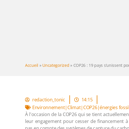
Accueil
»
Uncategorized
»
COP26 : 19 pays s’unissent pou
redaction_tonic
14:15
Environnement|Climat|COP26|énergies fossi
À l'occasion de la COP26 qui se tient actuelleme
leur engagement pour cesser de financement à l
pas en compte des systèmes de capture du carb