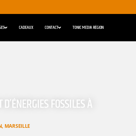
SES
CADEAUX
CONTACT
TONIC MEDIA RÉGION
 D’ÉNERGIES FOSSILES À
N
,
MARSEILLE