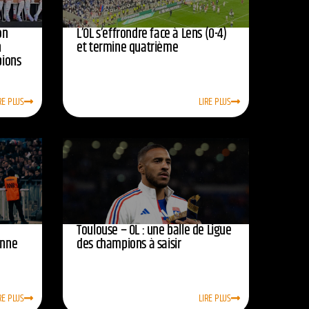
on
L’OL s’effrondre face à Lens (0-4)
n
et termine quatrième
pions
RE PLUS
LIRE PLUS
Toulouse – OL : une balle de Ligue
onne
des champions à saisir
RE PLUS
LIRE PLUS