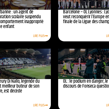
urbanne : un agent de
Barcelone – OL Lyonnes : Ly
uration scolaire suspendu
veut reconquérir l’Europe e
comportement inapproprié
finale de la Ligue des cham
ne enfant
LIRE PLUS
LI
leury Di Nallo, légende du
OL : le podium en danger, le
t meilleur buteur de son
discours de Fonseca questi
re, est décédé
LIRE PLUS
LI