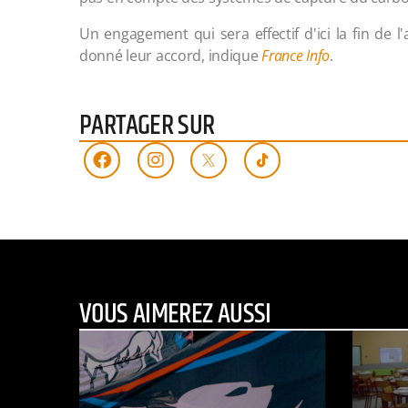
Un engagement qui sera effectif d'ici la fin de 
donné leur accord, indique
France Info
.
PARTAGER SUR
VOUS AIMEREZ AUSSI