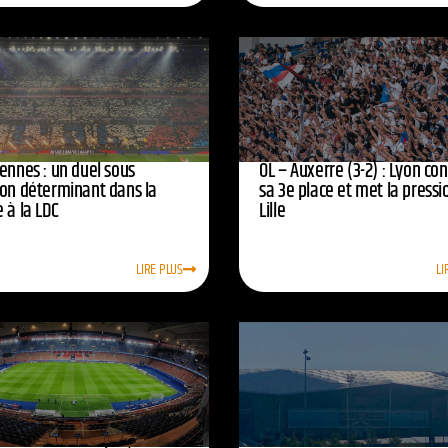
ennes : un duel sous
OL – Auxerre (3-2) : Lyon co
ion déterminant dans la
sa 3e place et met la pressi
 à la LDC
Lille
LIRE PLUS
LI