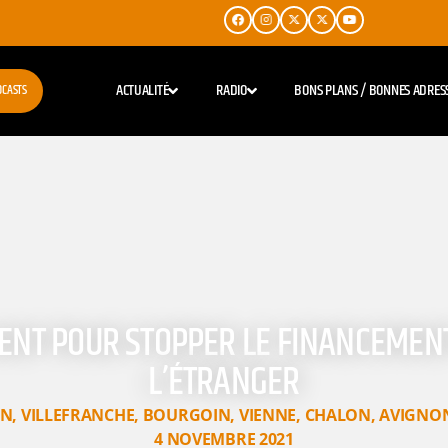
ACTUALITÉ
RADIO
BONS PLANS / BONNES ADRES
DCASTS
SSENT POUR STOPPER LE FINANCEMENT
L’ÉTRANGER
ON
,
VILLEFRANCHE
,
BOURGOIN
,
VIENNE
,
CHALON
,
AVIGNO
4 NOVEMBRE 2021