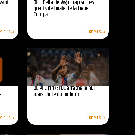
avant
OL – Celta de Vigo : cap sur les
quarts de finale de la Ligue
Europa
RE PLUS
LIRE PLUS
OL-PFC (1-1) : l’OL arrache le nul
e
mais chute du podium
RE PLUS
LIRE PLUS