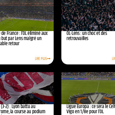
de France : l’OL éliminé aux
OL-Lens : un choc et des
u but par Lens malgré un
retrouvailles
yable retour
LIRE PLUS
LI
(3-2) : Lyon battu au
Ligue Europa : ce sera le Cel
rome, la course au podium
Vigo en 1/8e pour l’OL