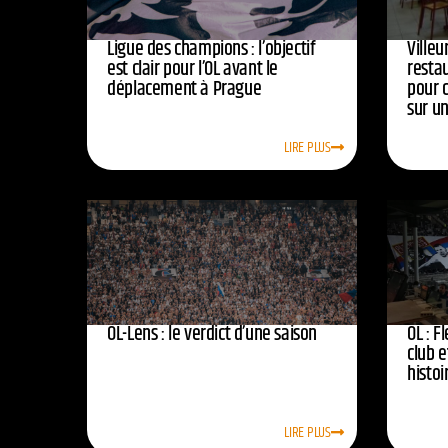
Ligue des champions : l’objectif
Ville
est clair pour l’OL avant le
resta
déplacement à Prague
pour 
sur u
LIRE PLUS
OL-Lens : le verdict d’une saison
OL : F
club e
histoi
LIRE PLUS