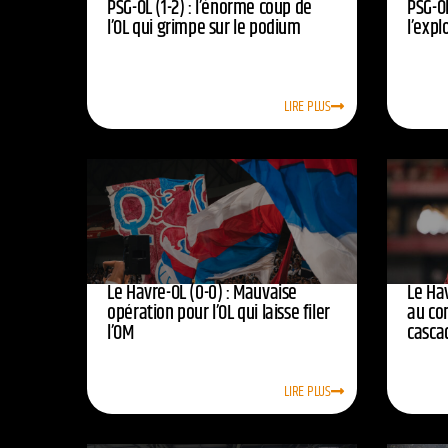
PSG-OL (1-2) : l’énorme coup de
PSG-OL
l’OL qui grimpe sur le podium
l’expl
LIRE PLUS
Le Havre-OL (0-0) : Mauvaise
Le Hav
opération pour l’OL qui laisse filer
au co
l’OM
casca
LIRE PLUS