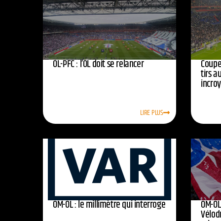
OL-PFC : l’OL doit se relancer
Coupe 
tirs a
incro
LIRE PLUS
OM-OL : le millimètre qui interroge
OM-OL 
Vélod