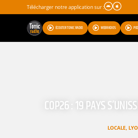
Télécharger notre application sur :
ÉCOUTER TONIC RADIO
WEBRADIOS
PO
COP26 : 19 PAYS S’UNI
LOCALE
,
LY