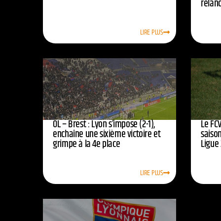
relan
LIRE PLUS
OL – Brest : Lyon s’impose (2-1),
Le FCV
enchaîne une sixième victoire et
saison
grimpe à la 4e place
Ligue 
LIRE PLUS