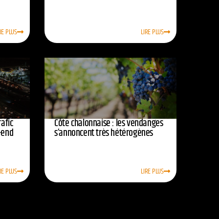
RE PLUS
LIRE PLUS
afic
Côte chalonnaise : les vendanges
-end
s’annoncent très hétérogènes
RE PLUS
LIRE PLUS