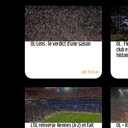
OL-Lens : le verdict d’une saison
OL : F
club e
histoi
LIRE PLUS
L’OL renverse Rennes (4-2) et fait
OL – R