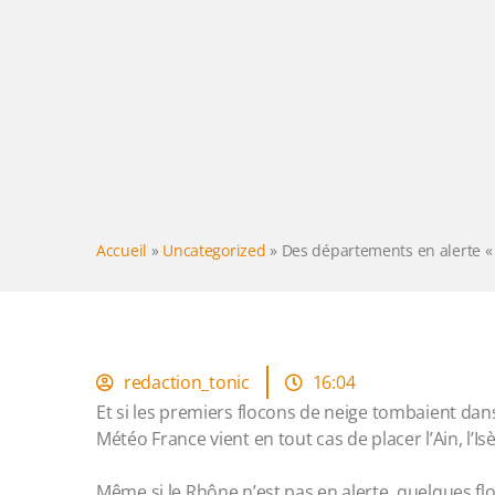
Accueil
»
Uncategorized
»
Des départements en alerte « 
redaction_tonic
16:04
Et si les premiers flocons de neige tombaient dans
Météo France vient en tout cas de placer l’Ain, l’Isè
Même si le Rhône n’est pas en alerte, quelques f