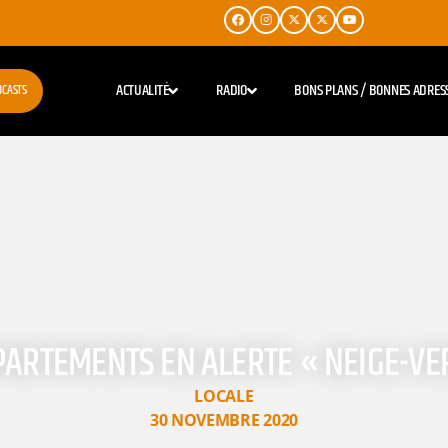
ACTUALITÉ
RADIO
BONS PLANS / BONNES ADRES
DCASTS
PARTEMENTS EN ALERTE « NEIGE-VE
LOCALE
30 NOVEMBRE 2020