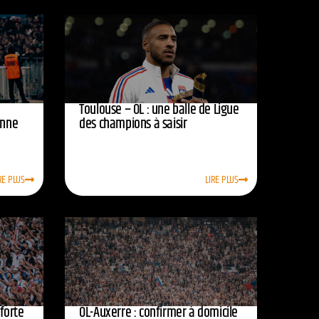
Toulouse – OL : une balle de Ligue
onne
des champions à saisir
RE PLUS
LIRE PLUS
nforte
OL-Auxerre : confirmer à domicile