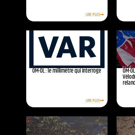
LIRE PLUS
OM-OL : le millimètre qui interroge
OM-OL 
Vélod
relan
LIRE PLUS