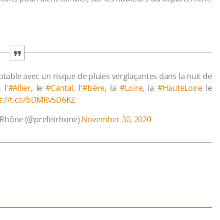
otable avec un risque de pluies verglaçantes dans la nuit de
, l'
#Allier
, le
#Cantal
, l'
#Isère
, la
#Loire
, la
#HauteLoire
le
s://t.co/bDMRv5D6KZ
u Rhône (@prefetrhone)
November 30, 2020