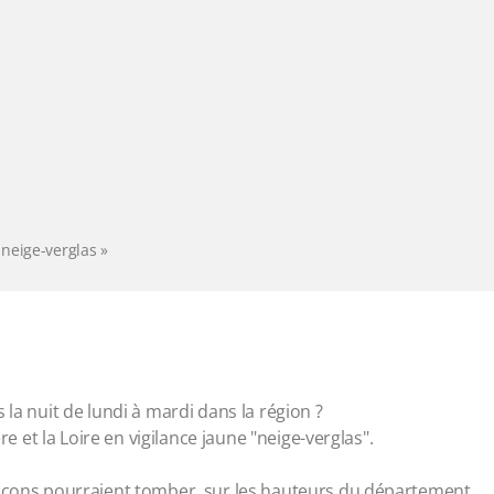
neige-verglas »
 la nuit de lundi à mardi dans la région ?
re et la Loire en vigilance jaune "neige-verglas".
locons pourraient tomber, sur les hauteurs du département.