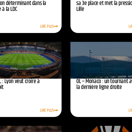
ion déterminant dans la
sa 3e place et met la pressi
 à la LDC
Lille
LIRE PLUS
LI
 : Lyon veut croire à
OL – Monaco : un tournant 
oit
la dernière ligne droite
LIRE PLUS
LI