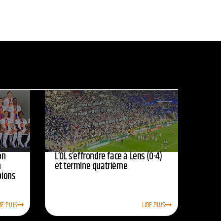
on
L’OL s’effrondre face à Lens (0-4)
n
et termine quatrième
pions
RE PLUS
LIRE PLUS