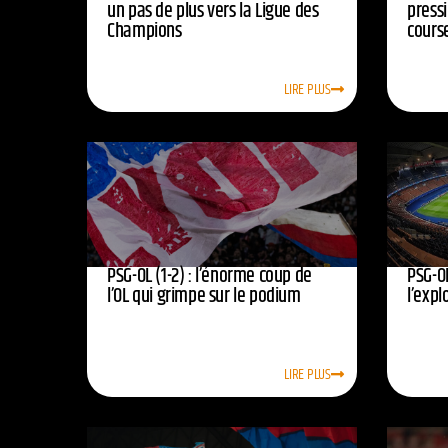
un pas de plus vers la Ligue des
press
Champions
course
LIRE PLUS
PSG-OL (1-2) : l’énorme coup de
PSG-OL
l’OL qui grimpe sur le podium
l’expl
LIRE PLUS