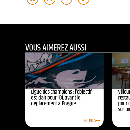
VOUS AIMEREZ AUSSI
Ligue des champions : l’objectif
Ville
est clair pour l’OL avant le
resta
déplacement à Prague
pour 
sur u
LIRE PLUS