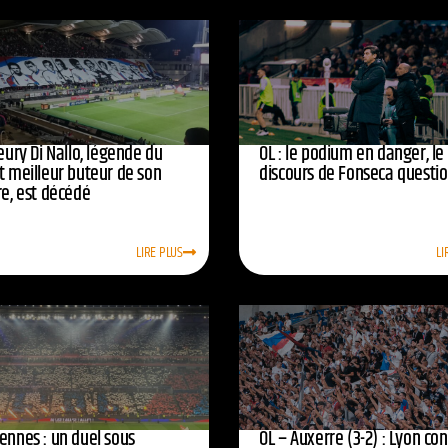
leury Di Nallo, légende du
OL : le podium en danger, le
t meilleur buteur de son
discours de Fonseca questi
re, est décédé
LIRE PLUS
LI
ennes : un duel sous
OL – Auxerre (3-2) : Lyon co