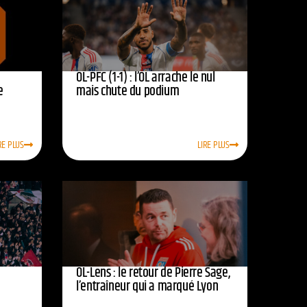
OL-PFC (1-1) : l’OL arrache le nul
e
mais chute du podium
RE PLUS
LIRE PLUS
OL-Lens : le retour de Pierre Sage,
l’entraîneur qui a marqué Lyon