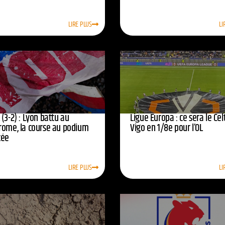
LIRE PLUS
LI
(3-2) : Lyon battu au
Ligue Europa : ce sera le Cel
rome, la course au podium
Vigo en 1/8e pour l’OL
cée
LIRE PLUS
LI