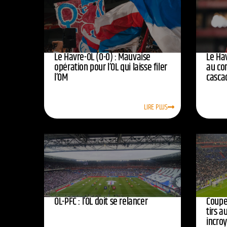
Le Havre-OL (0-0) : Mauvaise
Le Hav
opération pour l’OL qui laisse filer
au co
l’OM
casca
LIRE PLUS
OL-PFC : l’OL doit se relancer
Coupe 
tirs a
incro