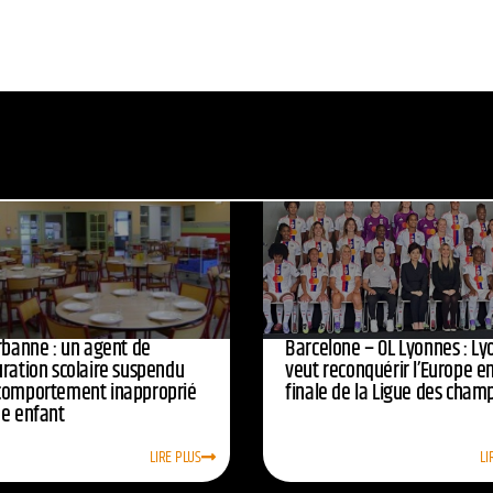
urbanne : un agent de
Barcelone – OL Lyonnes : Ly
uration scolaire suspendu
veut reconquérir l’Europe e
comportement inapproprié
finale de la Ligue des cham
ne enfant
LIRE PLUS
LI