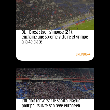
OL – Brest : Lyon s’impose (2-1),
enchaîne une sixième victoire et grimpe
à la 4e place
LIRE PLUS
L’OL doit renverser le Sparta Prague
pour poursuivre son rêve européen