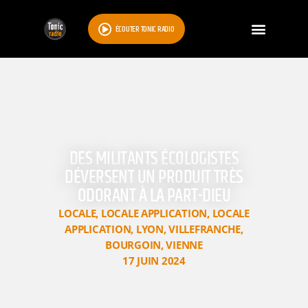
ÉCOUTER TONIC RADIO
DES MILITANTS ÉCOLOGISTES
DÉVERSENT UN PRODUIT TRÈS
ODORANT À LA PART-DIEU
LOCALE
,
LOCALE APPLICATION
,
LOCALE
APPLICATION
,
LYON
,
VILLEFRANCHE
,
BOURGOIN
,
VIENNE
17 JUIN 2024