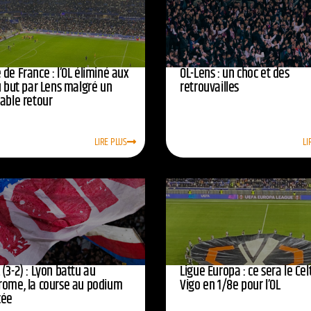
de France : l’OL éliminé aux
OL-Lens : un choc et des
u but par Lens malgré un
retrouvailles
yable retour
LIRE PLUS
LI
(3-2) : Lyon battu au
Ligue Europa : ce sera le Cel
rome, la course au podium
Vigo en 1/8e pour l’OL
cée