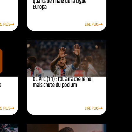
quarts de finale de la Ligue
Europa
RE PLUS
LIRE PLUS
OL-PFC (1-1) : l’OL arrache le nul
e
mais chute du podium
RE PLUS
LIRE PLUS