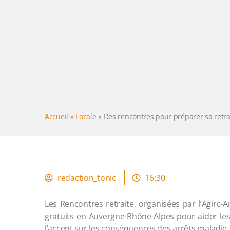
Accueil
»
Locale
»
Des rencontres pour préparer sa retr
redaction_tonic
16:30
Les Rencontres retraite, organisées par l’Agirc
gratuits en Auvergne-Rhône-Alpes pour aider les s
l’accent sur les conséquences des arrêts maladie, de