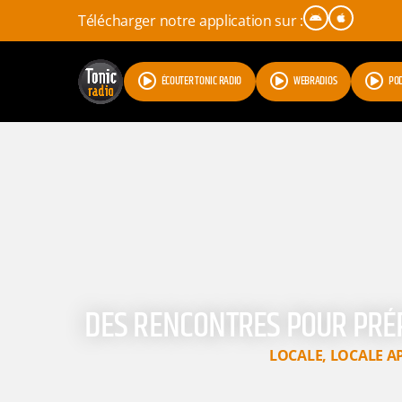
Télécharger notre application sur :
ÉCOUTER TONIC RADIO
WEBRADIOS
PO
DES RENCONTRES POUR PRÉ
LOCALE
,
LOCALE A