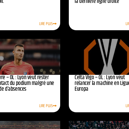
oit
la dernière ligne droite
LIRE PLUS
LI
re – OL : Lyon veut rester
Celta Vigo – OL : Lyon veut
ntact du podium malgré une
relancer la machine en Ligu
de d’absences
Europa
LIRE PLUS
LI