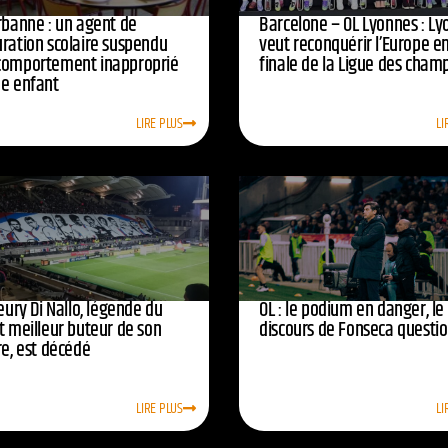
urbanne : un agent de
Barcelone – OL Lyonnes : Ly
uration scolaire suspendu
veut reconquérir l’Europe e
comportement inapproprié
finale de la Ligue des cham
ne enfant
LIRE PLUS
LI
leury Di Nallo, légende du
OL : le podium en danger, le
t meilleur buteur de son
discours de Fonseca questi
re, est décédé
LIRE PLUS
LI