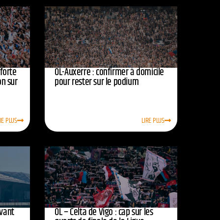
nforte
OL-Auxerre : confirmer à domicile
on sur
pour rester sur le podium
RE PLUS
LIRE PLUS
avant
OL – Celta de Vigo : cap sur les