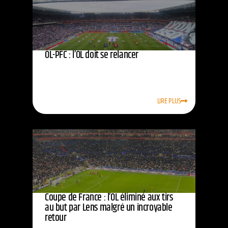
OL-PFC : l’OL doit se relancer
LIRE PLUS
Coupe de France : l’OL éliminé aux tirs
au but par Lens malgré un incroyable
retour