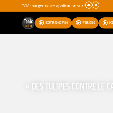
Télécharger notre application sur :
ÉCOUTER TONIC RADIO
WEBRADIOS
PO
« DES TULIPES CONTRE LE C