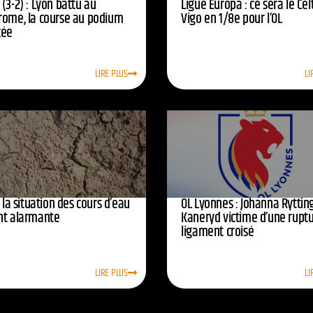
(3-2) : Lyon battu au
Ligue Europa : ce sera le Cel
rome, la course au podium
Vigo en 1/8e pour l’OL
cée
LIRE PLUS
LI
: la situation des cours d’eau
OL Lyonnes : Johanna Ryttin
nt alarmante
Kaneryd victime d’une rupt
ligament croisé
LIRE PLUS
LI