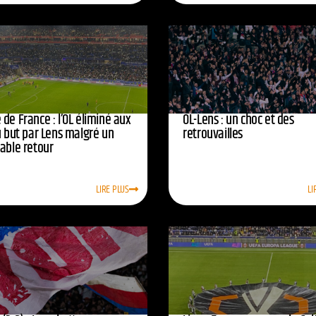
de France : l’OL éliminé aux
OL-Lens : un choc et des
u but par Lens malgré un
retrouvailles
yable retour
LIRE PLUS
LI