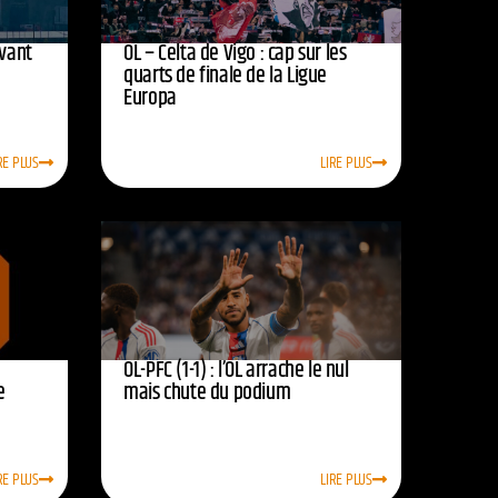
avant
OL – Celta de Vigo : cap sur les
quarts de finale de la Ligue
Europa
RE PLUS
LIRE PLUS
OL-PFC (1-1) : l’OL arrache le nul
e
mais chute du podium
RE PLUS
LIRE PLUS