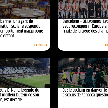
urbanne : un agent de
Barcelone – OL Lyonnes : Ly
uration scolaire suspendu
veut reconquérir l’Europe e
comportement inapproprié
finale de la Ligue des cham
ne enfant
LIRE PLUS
LI
leury Di Nallo, légende du
OL : le podium en danger, le
t meilleur buteur de son
discours de Fonseca questi
re, est décédé