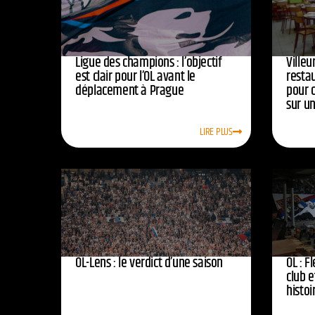
Ligue des champions : l’objectif
Ville
est clair pour l’OL avant le
resta
déplacement à Prague
pour 
sur u
LIRE PLUS
OL-Lens : le verdict d’une saison
OL : F
club e
histoi