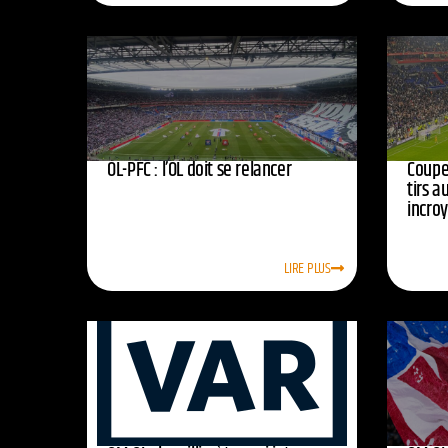
OL-PFC : l’OL doit se relancer
Coupe 
tirs a
incro
LIRE PLUS