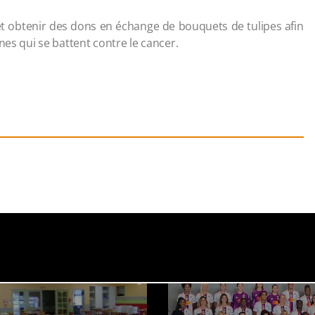
r et obtenir des dons en échange de bouquets de tulipes afin
nes qui se battent contre le cancer.