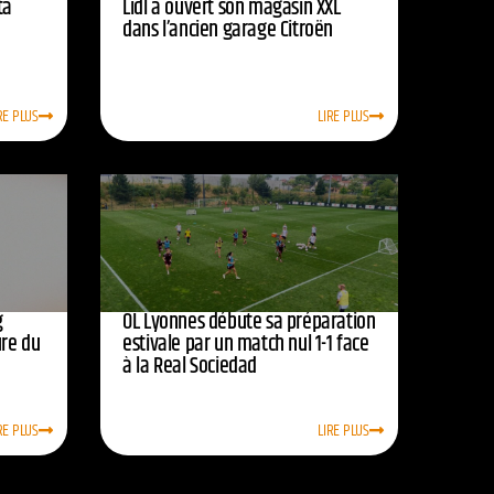
ta
Lidl a ouvert son magasin XXL
dans l’ancien garage Citroën
RE PLUS
LIRE PLUS
g
OL Lyonnes débute sa préparation
ure du
estivale par un match nul 1-1 face
à la Real Sociedad
RE PLUS
LIRE PLUS