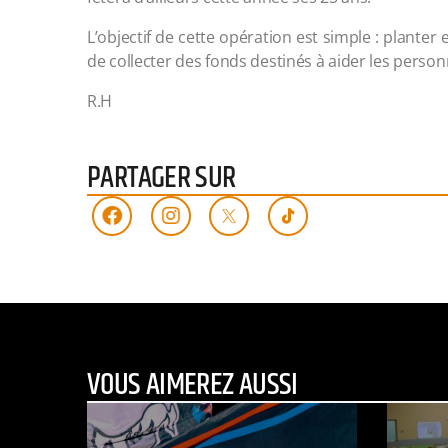
L’objectif de cette opération est simple : plante
de collecter des fonds destinés à aider les person
R.H
PARTAGER SUR
VOUS AIMEREZ AUSSI