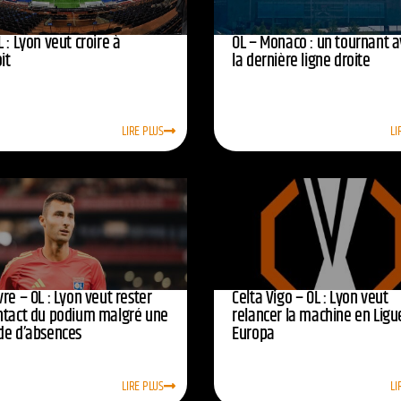
 : Lyon veut croire à
OL – Monaco : un tournant 
oit
la dernière ligne droite
LIRE PLUS
LI
re – OL : Lyon veut rester
Celta Vigo – OL : Lyon veut
ntact du podium malgré une
relancer la machine en Ligu
de d’absences
Europa
LIRE PLUS
LI