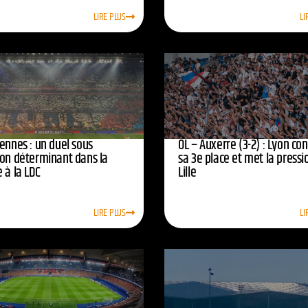
LIRE PLUS
LI
ennes : un duel sous
OL – Auxerre (3-2) : Lyon co
ion déterminant dans la
sa 3e place et met la pressi
 à la LDC
Lille
LIRE PLUS
LI