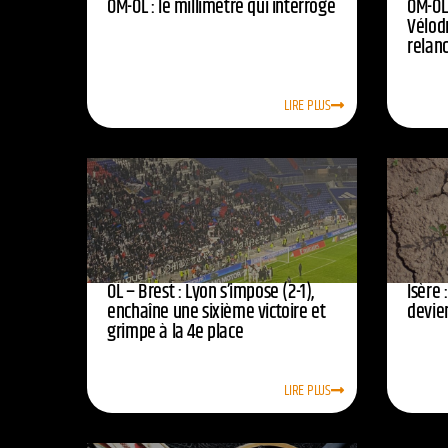
OM-OL : le millimètre qui interroge
OM-OL 
Vélod
relan
LIRE PLUS
OL – Brest : Lyon s’impose (2-1),
Isère 
enchaîne une sixième victoire et
devie
grimpe à la 4e place
LIRE PLUS