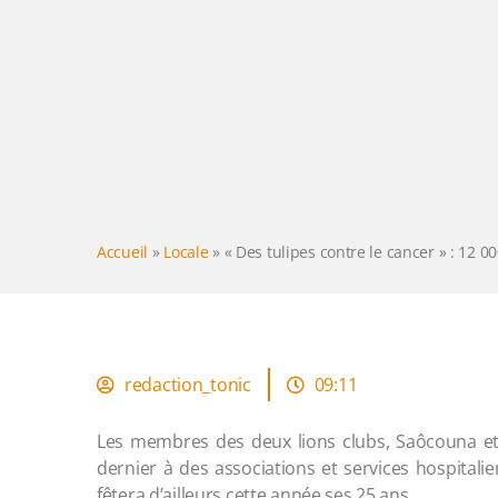
Accueil
»
Locale
»
« Des tulipes contre le cancer » : 12 0
redaction_tonic
09:11
Les membres des deux lions clubs, Saôcouna et 
dernier à des associations et services hospitalie
fêtera d’ailleurs cette année ses 25 ans.