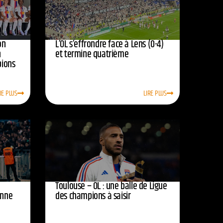
on
L’OL s’effrondre face à Lens (0-4)
n
et termine quatrième
pions
RE PLUS
LIRE PLUS
Toulouse – OL : une balle de Ligue
onne
des champions à saisir