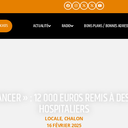
ACTUALITÉ
RADIO
BONS PLANS / BONNES ADRES
DCASTS
ANCER » : 12 000 EUROS REMIS À DE
HOSPITALIERS
LOCALE
,
CHALON
16 FÉVRIER 2025