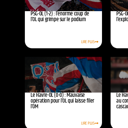
PSG-OL (1-2) : l’énorme coup de
PSG-OL
l’OL qui grimpe sur le podium
l’expl
LIRE PLUS
Le Havre-OL (0-0) : Mauvaise
Le Hav
opération pour l’OL qui laisse filer
au co
l’OM
casca
LIRE PLUS