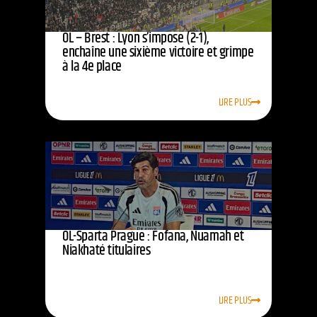
OL – Brest : Lyon s’impose (2-1),
enchaîne une sixième victoire et grimpe
à la 4e place
LIRE PLUS
OL-Sparta Prague : Fofana, Nuamah et
Niakhaté titulaires
LIRE PLUS