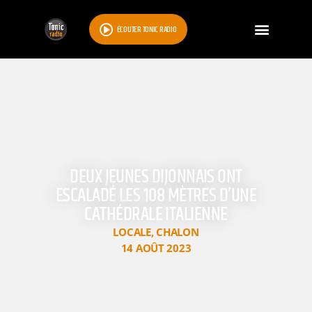
ÉCOUTER TONIC RADIO
DEUX JEUNES DIJONNAIS ONT
ESCALADÉ LES 108 MÈTRES D’UNE
CATHÉDRALE ITALIENNE
LOCALE
,
CHALON
14 AOÛT 2023