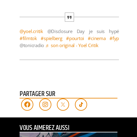
@yoel.critik
@Disclosure Day je suis hypé
#filmtok
#spielberg
#pourtoi
#cinema
#fyp
@tonicradio
♬ son original - Yoel Critik
PARTAGER SUR
VOUS AIMEREZ AUSSI