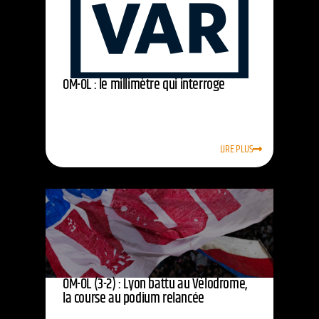
OM-OL : le millimètre qui interroge
LIRE PLUS
OM-OL (3-2) : Lyon battu au Vélodrome,
la course au podium relancée