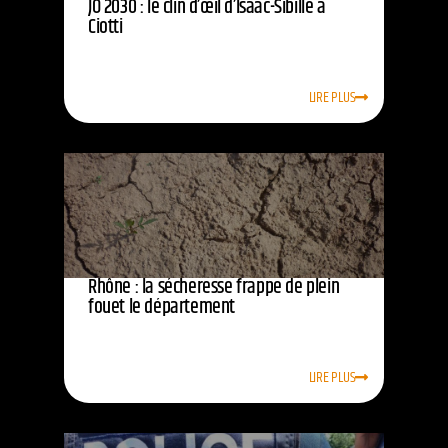
JO 2030 : le clin d’œil d’Isaac-Sibille à
Ciotti
LIRE PLUS
Rhône : la sécheresse frappe de plein
fouet le département
LIRE PLUS