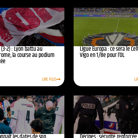
(3-2) : Lyon battu au
Ligue Europa : ce sera le Cel
rome, la course au podium
Vigo en 1/8e pour l’OL
cée
LIRE PLUS
LI
onnaît les dates de son
Décines : sécurité renforcé