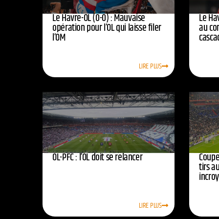
Le Havre-OL (0-0) : Mauvaise
Le Hav
opération pour l’OL qui laisse filer
au co
l’OM
casca
LIRE PLUS
OL-PFC : l’OL doit se relancer
Coupe 
tirs a
incro
LIRE PLUS