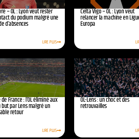
re – OL : Lyon veut rester
Celta Vigo – OL : Lyon veut
ntact du podium malgré une
relancer la machine en Ligu
de d’absences
Europa
LIRE PLUS
LI
de France : l’OL éliminé aux
OL-Lens : un choc et des
u but par Lens malgré un
retrouvailles
yable retour
LIRE PLUS
LI