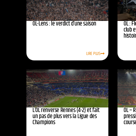
OL-Lens : le verdict d’une saison
OL : F
club e
histoi
LIRE PLUS
L’OL renverse Rennes (4-2) et fait
OL – R
un pas de plus vers la Ligue des
press
Champions
course