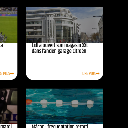
ta
Lidl a ouvert son magasin XXL
dans l’ancien garage Citroën
RE PLUS
LIRE PLUS
e mardi
Mâcon : fréquentation record