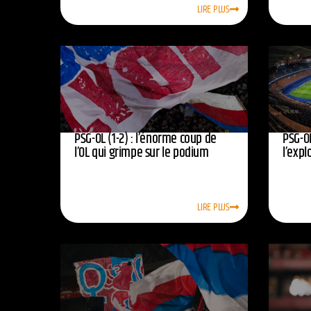
LIRE PLUS
PSG-OL (1-2) : l’énorme coup de
PSG-OL
l’OL qui grimpe sur le podium
l’expl
LIRE PLUS