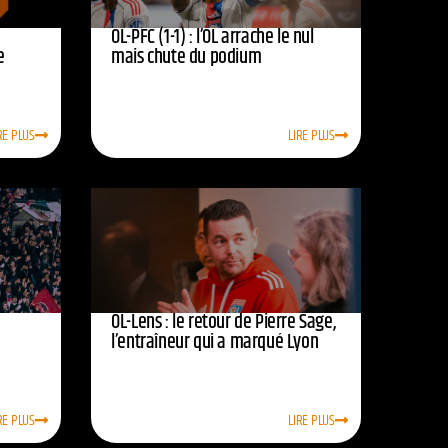
OL-PFC (1-1) : l’OL arrache le nul
e
mais chute du podium
RE PLUS
LIRE PLUS
OL-Lens : le retour de Pierre Sage,
l’entraîneur qui a marqué Lyon
RE PLUS
LIRE PLUS