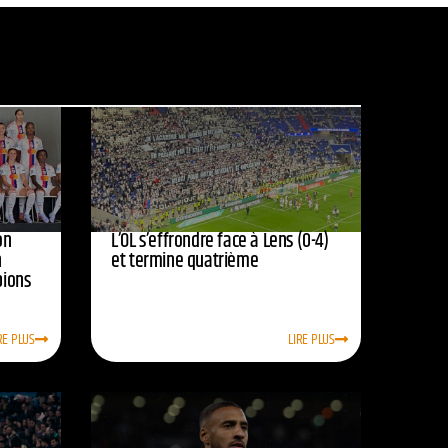
on
L’OL s’effrondre face à Lens (0-4)
n
et termine quatrième
pions
RE PLUS
LIRE PLUS