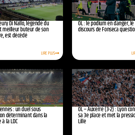
leury Di Nallo, légende du
OL : le podium en danger, le
t meilleur buteur de son
discours de Fonseca questi
re, est décédé
LIRE PLUS
LI
ennes : un duel sous
OL – Auxerre (3-2) : Lyon co
ion déterminant dans la
sa 3e place et met la pressi
 à la LDC
Lille