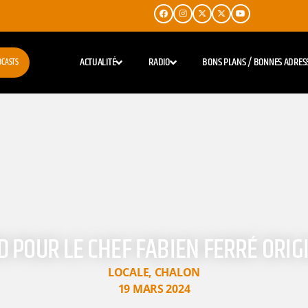
ACTUALITÉ
RADIO
BONS PLANS / BONNES ADRES
DCASTS
 POUR LE CHEF FABIEN FERRÉ ORIG
LOCALE
,
CHALON
19 MARS 2024