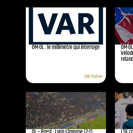
OM-OL : le millimètre qui interroge
OM-OL 
Vélod
relan
LIRE PLUS
OL – Brest : Lyon s’impose (2-1),
L’OL c