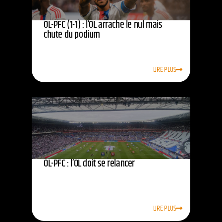
OL-PFC (1-1) : l’OL arrache le nul mais
chute du podium
LIRE PLUS
OL-PFC : l’OL doit se relancer
LIRE PLUS