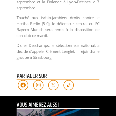
septembre et la Finlande à Lyon-Décines le 7
septembre.
Touché aux ischio-jambiers droits contre le
Hertha Berlin (5-0), le défenseur central du FC
Bayern Munich sera remis à la disposition de
son club ce mardi.
Didier Deschamps, le sélectionneur national, a
décidé d’appeler Clément Lenglet. Il rejoindra le
groupe à Strasbourg.
PARTAGER SUR
VOUS AIMEREZ AUSSI